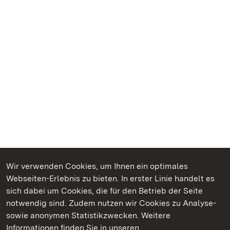
Wir verwenden Cookies, um Ihnen ein optimales
Webseiten-Erlebnis zu bieten. In erster Linie handelt es
Kommen. Staunen. Genießen.
sich dabei um Cookies, die für den Betrieb der Seite
notwendig sind. Zudem nutzen wir Cookies zu Analyse-
sowie anonymen Statistikzwecken. Weitere
Informationen finden Sie in unseren