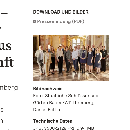
 –
DOWNLOAD UND BILDER
Pressemeldung (PDF)
r
us
ft
emberg
Bildnachweis
Foto: Staatliche Schlösser und
Gärten Baden-Württemberg,
es
Daniel Foltin
n
Technische Daten
JPG, 3500x2128 Pxl, 0.94 MB