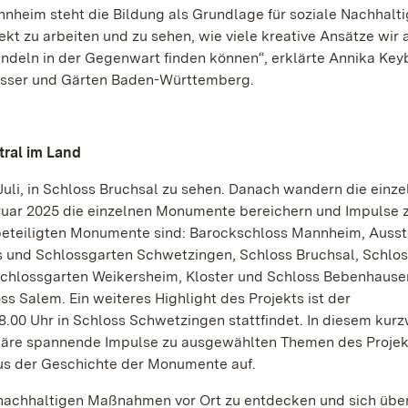
nheim steht die Bildung als Grundlage für soziale Nachhalti
ekt zu arbeiten und zu sehen, wie viele kreative Ansätze wir 
deln in der Gegenwart finden können“, erklärte Annika Key
lösser und Gärten Baden-Württemberg.
tral im Land
Juli, in Schloss Bruchsal zu sehen. Danach wandern die einz
Februar 2025 die einzelnen Monumente bereichern und Impulse 
beteiligten Monumente sind: Barockschloss Mannheim, Ausst
ss und Schlossgarten Schwetzingen, Schloss Bruchsal, Schlo
 Schlossgarten Weikersheim, Kloster und Schloss Bebenhause
s Salem. Ein weiteres Highlight des Projekts ist der
 18.00 Uhr in Schloss Schwetzingen stattfindet. In diesem kur
täre spannende Impulse zu ausgewählten Themen des Projek
aus der Geschichte der Monumente auf.
 nachhaltigen Maßnahmen vor Ort zu entdecken und sich über