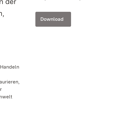
n der
n,
Download
s Handeln
aurieren,
r
Umwelt