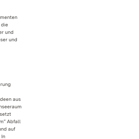
numenten
 die
er und
sser und
erung
Ideen aus
denseeraum
setzt
m“ Abfall
und auf
 In