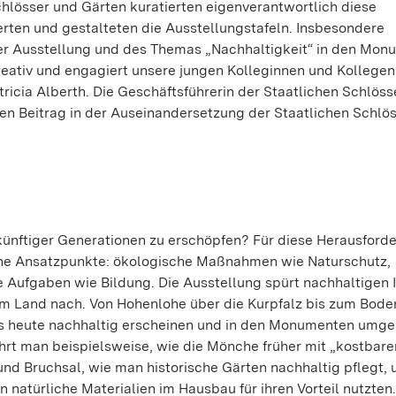
chlösser und Gärten kuratierten eigenverantwortlich diese
erten und gestalteten die Ausstellungstafeln. Insbesondere
 der Ausstellung und des Themas „Nachhaltigkeit“ in den Mo
reativ und engagiert unsere jungen Kolleginnen und Kollegen
cia Alberth. Die Geschäftsführerin der Staatlichen Schlöss
igen Beitrag in der Auseinandersetzung der Staatlichen Schlö
künftiger Generationen zu erschöpfen? Für diese Herausford
ene Ansatzpunkte: ökologische Maßnahmen wie Naturschutz,
e Aufgaben wie Bildung. Die Ausstellung spürt nachhaltigen 
 im Land nach. Von Hohenlohe über die Kurpfalz bis zum Bo
uns heute nachhaltig erscheinen und in den Monumenten umge
rt man beispielsweise, wie die Mönche früher mit „kostbare
d Bruchsal, wie man historische Gärten nachhaltig pflegt, 
 natürliche Materialien im Hausbau für ihren Vorteil nutzten.