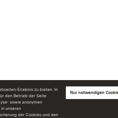
seiten-Erlebnis zu bieten. In
Nur notwendigen Cooki
für den Betrieb der Seite
lyse- sowie anonymen
 in unseren
peicherung der Cookies und den