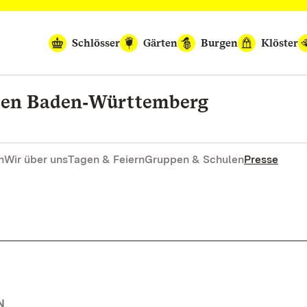
Schlösser
Gärten
Burgen
Klöster
rten Baden‑Württemberg
n
Wir über uns
Tagen & Feiern
Gruppen & Schulen
Presse
N