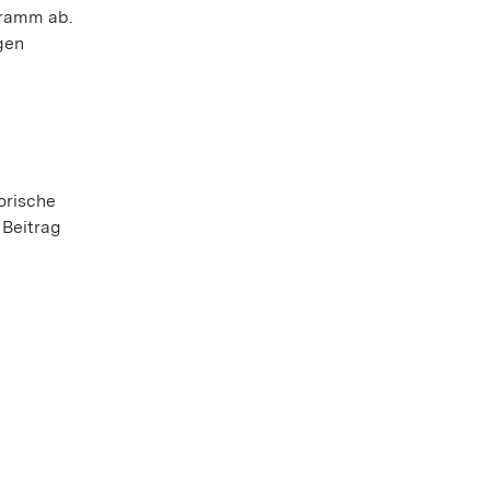
gramm ab.
gen
orische
 Beitrag