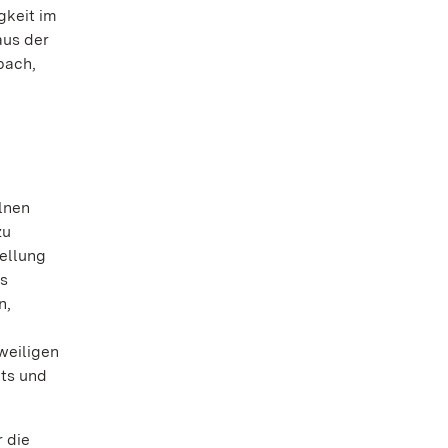
gkeit im
aus der
bach,
elnen
zu
ellung
ss
n,
zweiligen
ts und
 die