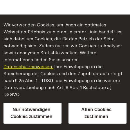
Wir verwenden Cookies, um Ihnen ein optimales
Webseiten-Erlebnis zu bieten. In erster Linie handelt es
Kommen. Staunen. Genießen.
sich dabei um Cookies, die für den Betrieb der Seite
notwendig sind. Zudem nutzen wir Cookies zu Analyse-
sowie anonymen Statistikzwecken. Weitere
Informationen finden Sie in unseren
Datenschutzhinweisen.
Ihre Einwilligung in die
Staatliche Schlösser und Gärten Baden‑Württemberg
Speicherung der Cookies und den Zugriff darauf erfolgt
nach § 25 Abs. 1 TTDSG, die Einwilligung in die weitere
Staatliche Schlösser und Gärten Baden-Württemberg
Datenverarbeitung nach Art. 6 Abs. 1 Buchstabe a)
DSGVO.
Kontakt
FAQ
Impressum
Datenschutz
Gebärdensprache
Leichte Sprache
Erklärung zur Barrierefreiheit
Nur notwendigen
Allen Cookies
BITV-konform (geprüfte Seiten)
Cookies zustimmen
zustimmen