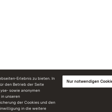
seiten-Erlebnis zu bieten. In
Nur notwendigen Cooki
für den Betrieb der Seite
lyse- sowie anonymen
 in unseren
peicherung der Cookies und den
inwilligung in die weitere