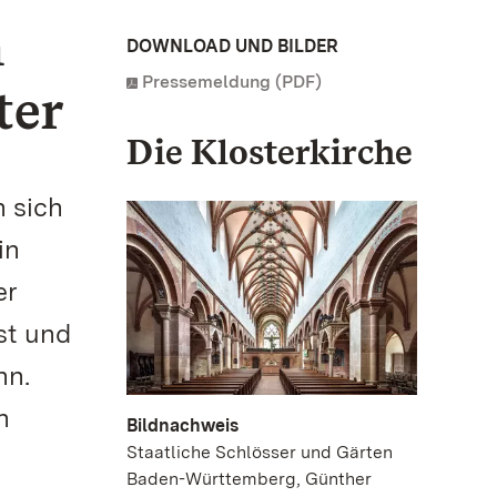
n
DOWNLOAD UND BILDER
Pressemeldung (PDF)
ter
Die Klosterkirche
 sich
in
er
st und
nn.
n
Bildnachweis
Staatliche Schlösser und Gärten
Baden-Württemberg, Günther