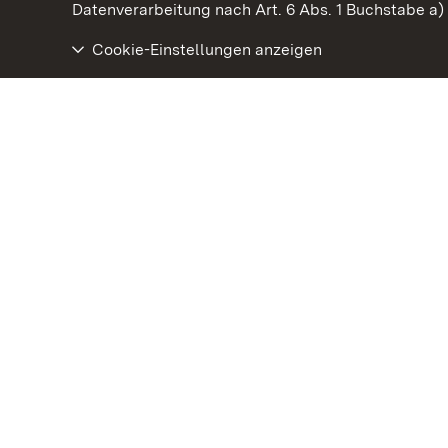
Datenverarbeitung nach Art. 6 Abs. 1 Buchstabe a
Cookie-Einstellungen anzeigen
Staatliche Schlösser und Gärten Baden‑Württemberg