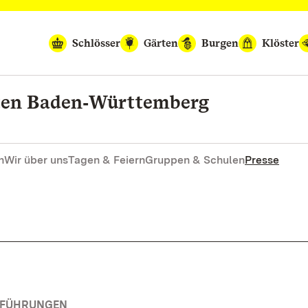
Schlösser
Gärten
Burgen
Klöster
rten Baden‑Württemberg
n
Wir über uns
Tagen & Feiern
Gruppen & Schulen
Presse
RFÜHRUNGEN