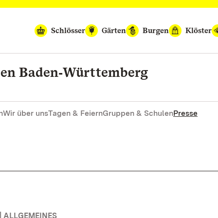
Schlösser
Gärten
Burgen
Klöster
rten Baden‑Württemberg
n
Wir über uns
Tagen & Feiern
Gruppen & Schulen
Presse
| ALLGEMEINES