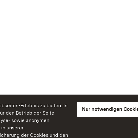
seiten-Erlebnis zu bieten. In
Nur notwendigen Cooki
für den Betrieb der Seite
lyse- sowie anonymen
 in unseren
peicherung der Cookies und den