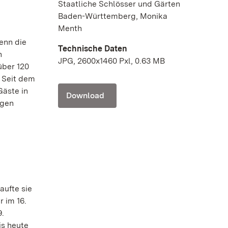
Staatliche Schlösser und Gärten
Baden-Württemberg, Monika
Menth
enn die
Technische Daten
n
JPG, 2600x1460 Pxl, 0.63 MB
über 120
. Seit dem
Gäste in
Download
igen
aufte sie
r im 16.
9.
is heute