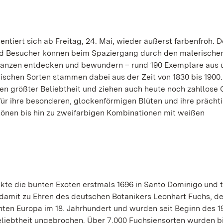
tiert sich ab Freitag, 24. Mai, wieder äußerst farbenfroh. D
nd Besucher können beim Spaziergang durch den malerische
Pflanzen entdecken und bewundern – rund 190 Exemplare aus 
rischen Sorten stammen dabei aus der Zeit von 1830 bis 1900
zen größter Beliebtheit und ziehen auch heute noch zahllose 
 für ihre besonderen, glockenförmigen Blüten und ihre prächt
ttönen bis hin zu zweifarbigen Kombinationen mit weißen
kte die bunten Exoten erstmals 1696 in Santo Dominigo und t
e damit zu Ehren des deutschen Botanikers Leonhart Fuchs, de
hten Europa im 18. Jahrhundert und wurden seit Beginn des 1
Beliebtheit ungebrochen. Über 7.000 Fuchsiensorten wurden b