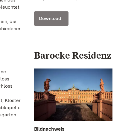
leuchtet.
Download
ein, die
chiedener
Barocke Residenz
hne
hloss
chloss
, Kloster
abkapelle
sgarten
Bildnachweis