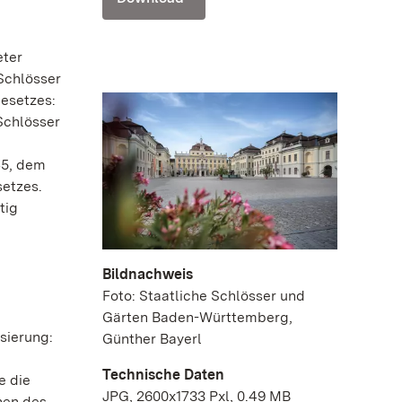
eter
Schlösser
esetzes:
Schlösser
45, dem
setzes.
tig
Bildnachweis
Foto: Staatliche Schlösser und
Gärten Baden-Württemberg,
sierung:
Günther Bayerl
Technische Daten
e die
JPG, 2600x1733 Pxl, 0.49 MB
hen des