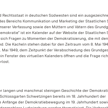
und Rechtsstaat in deutschen Südwesten sind ein ausgezeichn
 des Bereichs Kommunikation und Marketing der Staatlichen 
unserer Verfassung sowie den Müttern und Vätern des Grundg
emokratie“ ist ein Kalender auf der Website der Staatlichen 
n sich Fragen zu Momenten der Demokratisierung, die mit den
d. Die Kacheln stehen dabei für den Zeitraum vom 8. Mai 19
3. Mai 1949, dem Zeitpunkt der Verabschiedung des Grundge
in Fenster des virtuellen Kalenders öffnen und die Frage rich
rlost.
der langen und manchmal steinigen Geschichte der Demokrati
 Schlossgarten Schwetzingen bereits im 18. Jahrhundert der
ie Anfänge der Demokratiebewegung im 19. Jahrhundert sowi
sidenzschloss Ludwigsburg werden thematisiert. Die Verbrec