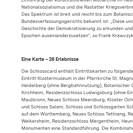
Nationalsozialismus und die Rastatter Kriegsverb
Das Spektrum ist breit und reicht bis zum Botanis
Bundesverfassungsgerichts bekannt ist. „Diese und
Geschichte der Demokratisierung zu erkunden und
Epochen auseinanderzusetzen“, so Frank Krawczyk
Eine Karte – 26 Erlebnisse
Die Schlosscard enthält Eintrittskarten zu folgen
Eintritt Klostermuseum in der Pfarrkirche St. Mag
Heidelberg (ohne Bergbahnnutzung), Botanischer G
Kirchheim, Residenzschloss Ludwigsburg (ohne Ein
Maulbronn, Neues Schloss Meersburg, Kloster Ochs
und Schloss Salem, Schloss und Schlossgarten Sch
auf dem Württemberg, Neues Schloss Tettnang, Re
Weikersheim, Residenzschloss Mergentheim, Heunebu
Monumenten eine Standardführung. Die Kombinatio