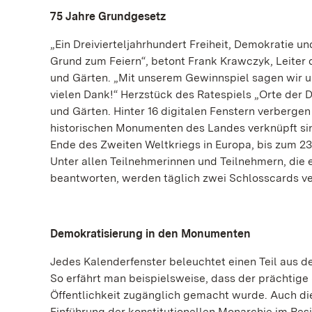
75 Jahre Grundgesetz
„Ein Dreivierteljahrhundert Freiheit, Demokratie 
Grund zum Feiern“, betont Frank Krawczyk, Leiter
und Gärten. „Mit unserem Gewinnspiel sagen wir 
vielen Dank!“ Herzstück des Ratespiels „Orte der D
und Gärten. Hinter 16 digitalen Fenstern verberge
historischen Monumenten des Landes verknüpft sin
Ende des Zweiten Weltkriegs in Europa, bis zum 2
Unter allen Teilnehmerinnen und Teilnehmern, die e
beantworten, werden täglich zwei Schlosscards ve
Demokratisierung in den Monumenten
Jedes Kalenderfenster beleuchtet einen Teil aus 
So erfährt man beispielsweise, dass der prächtige
Öffentlichkeit zugänglich gemacht wurde. Auch d
Einführung der konstitutionellen Monarchie im Re