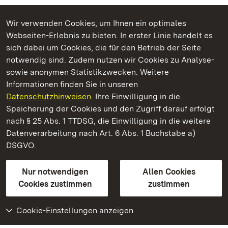
Wir verwenden Cookies, um Ihnen ein optimales
Webseiten-Erlebnis zu bieten. In erster Linie handelt es
Kommen. Staunen. Genießen.
sich dabei um Cookies, die für den Betrieb der Seite
notwendig sind. Zudem nutzen wir Cookies zu Analyse-
sowie anonymen Statistikzwecken. Weitere
Informationen finden Sie in unseren
Datenschutzhinweisen.
Ihre Einwilligung in die
Staatliche Schlösser und Gärten Baden‑Württemberg
Speicherung der Cookies und den Zugriff darauf erfolgt
nach § 25 Abs. 1 TTDSG, die Einwilligung in die weitere
Staatliche Schlösser und Gärten Baden-Württemberg
Datenverarbeitung nach Art. 6 Abs. 1 Buchstabe a)
DSGVO.
Kontakt
FAQ
Impressum
Datenschutz
Gebärdensprache
Leichte Sprache
Erklärung zur Barrierefreiheit
Nur notwendigen
Allen Cookies
BITV-konform (geprüfte Seiten)
Cookies zustimmen
zustimmen
Cookie-Einstellungen anzeigen
Weiteres