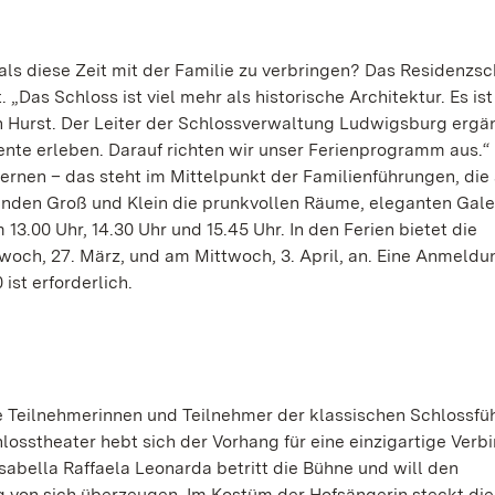
als diese Zeit mit der Familie zu verbringen? Das Residenzsc
Das Schloss ist viel mehr als historische Architektur. Es ist 
 Hurst. Der Leiter der Schlossverwaltung Ludwigsburg ergän
nte erleben. Darauf richten wir unser Ferienprogramm aus.“
ernen – das steht im Mittelpunkt der Familienführungen, die 
nden Groß und Klein die prunkvollen Räume, eleganten Gale
13.00 Uhr, 14.30 Uhr und 15.45 Uhr. In den Ferien bietet die
och, 27. März, und am Mittwoch, 3. April, an. Eine Anmeldu
ist erforderlich.
e Teilnehmerinnen und Teilnehmer der klassischen Schlossfü
hlosstheater hebt sich der Vorhang für eine einzigartige Ver
sabella Raffaela Leonarda betritt die Bühne und will den
 von sich überzeugen. Im Kostüm der Hofsängerin steckt die