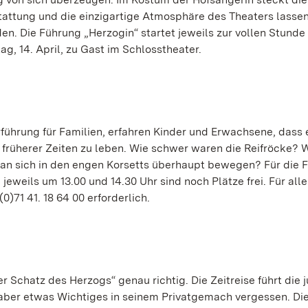
stattung und die einzigartige Atmosphäre des Theaters lasse
en. Die Führung „Herzogin“ startet jeweils zur vollen Stund
ag, 14. April, zu Gast im Schlosstheater.
rführung für Familien, erfahren Kinder und Erwachsene, dass 
n früherer Zeiten zu leben. Wie schwer waren die Reifröcke? 
n sich in den engen Korsetts überhaupt bewegen? Für die 
 jeweils um 13.00 und 14.30 Uhr sind noch Plätze frei. Für all
0)71 41. 18 64 00 erforderlich.
r Schatz des Herzogs“ genau richtig. Die Zeitreise führt die 
t aber etwas Wichtiges in seinem Privatgemach vergessen. Di