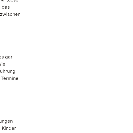
n das
e zwischen
es gar
Wie
Führung
e Termine
jungen
e Kinder