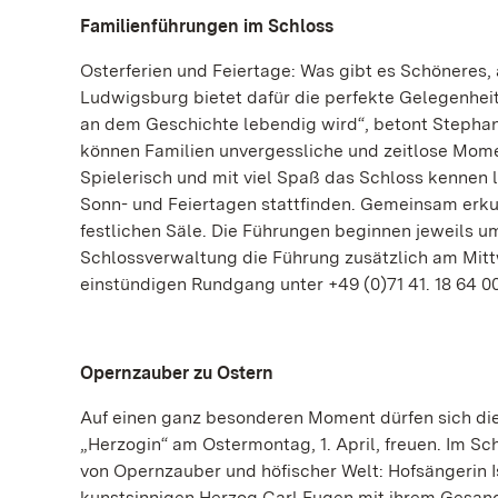
Familienführungen im Schloss
Osterferien und Feiertage: Was gibt es Schöneres, 
Ludwigsburg bietet dafür die perfekte Gelegenheit. „
an dem Geschichte lebendig wird“, betont Stephan
können Familien unvergessliche und zeitlose Mome
Spielerisch und mit viel Spaß das Schloss kennen l
Sonn- und Feiertagen stattfinden. Gemeinsam erku
festlichen Säle. Die Führungen beginnen jeweils um 
Schlossverwaltung die Führung zusätzlich am Mittw
einstündigen Rundgang unter +49 (0)71 41. 18 64 00 
Opernzauber zu Ostern
Auf einen ganz besonderen Moment dürfen sich di
„Herzogin“ am Ostermontag, 1. April, freuen. Im Sc
von Opernzauber und höfischer Welt: Hofsängerin I
kunstsinnigen Herzog Carl Eugen mit ihrem Gesang