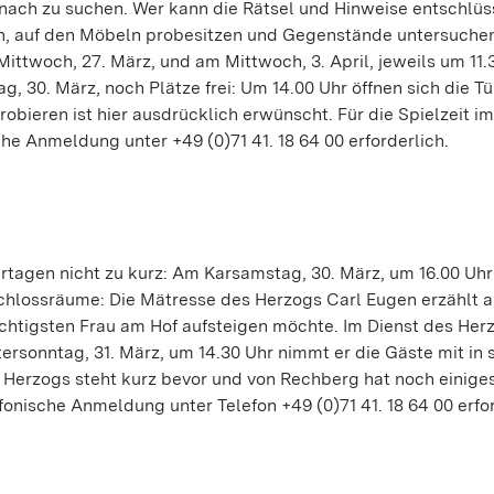
nach zu suchen. Wer kann die Rätsel und Hinweise entschlüs
n, auf den Möbeln probesitzen und Gegenstände untersuchen
Mittwoch, 27. März, und am Mittwoch, 3. April, jeweils um 11.
g, 30. März, noch Plätze frei: Um 14.00 Uhr öffnen sich die T
ieren ist hier ausdrücklich erwünscht. Für die Spielzeit im
che Anmeldung unter +49 (0)71 41. 18 64 00 erforderlich.
agen nicht zu kurz: Am Karsamstag, 30. März, um 16.00 Uhr
Schlossräume: Die Mätresse des Herzogs Carl Eugen erzählt 
chtigsten Frau am Hof aufsteigen möchte. Im Dienst des Her
rsonntag, 31. März, um 14.30 Uhr nimmt er die Gäste mit in 
 Herzogs steht kurz bevor und von Rechberg hat noch einige
fonische Anmeldung unter Telefon +49 (0)71 41. 18 64 00 erfor