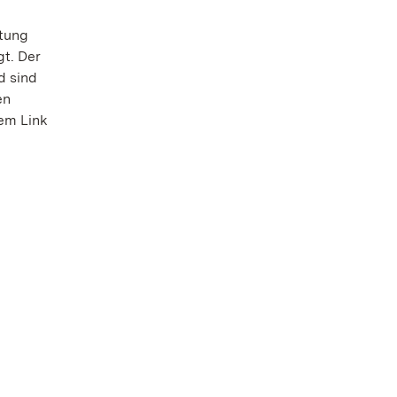
ltung
t. Der
d sind
en
em Link