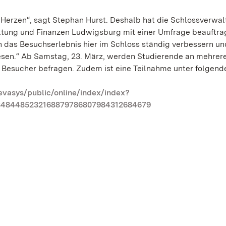
m Herzen“, sagt Stephan Hurst. Deshalb hat die Schlossverwa
ltung und Finanzen Ludwigsburg mit einer Umfrage beauftrag
n das Besuchserlebnis hier im Schloss ständig verbessern un
sen.“ Ab Samstag, 23. März, werden Studierende an mehrer
 Besucher befragen. Zudem ist eine Teilnahme unter folgend
evasys/public/online/index/index?
8484485232168879786807984312684679