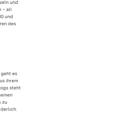
seln und
 – all
30 und
üren des
 geht es
aus ihrem
zogs steht
seinen
s zu
derlich.