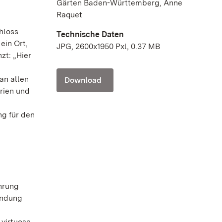
Gärten Baden-Württemberg, Anne
Raquet
hloss
Technische Daten
ein Ort,
JPG, 2600x1950 Pxl, 0.37 MB
zt: „Hier
an allen
Download
rien und
ng für den
hrung
bindung
 virtuose