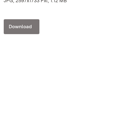
JPG, 2597x1733 Pxl, 1.12 MB
Download