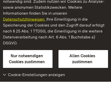
notwendig sind. Zudem nutzen wir Cookies zu Analyse-
sowie anonymen Statistikzwecken. Weitere
Informationen finden Sie in unseren
Datenschutzhinweisen.
Ihre Einwilligung in die
Staatliche Schlösser und Gärten Baden‑Württemberg
Speicherung der Cookies und den Zugriff darauf erfolgt
nach § 25 Abs. 1 TTDSG, die Einwilligung in die weitere
Staatliche Schlösser und Gärten Baden-Württemberg
Datenverarbeitung nach Art. 6 Abs. 1 Buchstabe a)
DSGVO.
Kontakt
FAQ
Impressum
Datenschutz
Gebärdensprache
Leichte Sprache
Erklärung zur Barrierefreiheit
Nur notwendigen
Allen Cookies
BITV-konform (geprüfte Seiten)
Cookies zustimmen
zustimmen
Cookie-Einstellungen anzeigen
Weiteres
Portal
Monumente
Besuchen Sie uns auf
Facebook
Besuchen Sie uns auf
Instagram