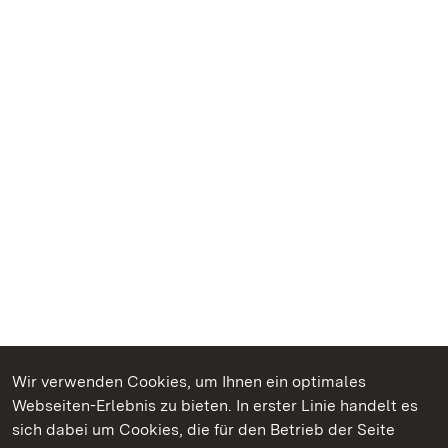
Wir verwenden Cookies, um Ihnen ein optimales
Webseiten-Erlebnis zu bieten. In erster Linie handelt es
Kommen. Staunen. Genießen.
sich dabei um Cookies, die für den Betrieb der Seite