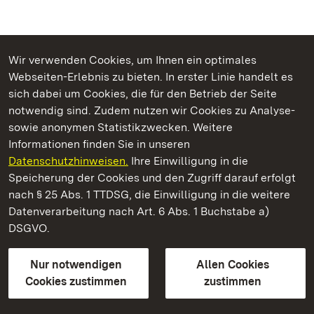
Wir verwenden Cookies, um Ihnen ein optimales
Webseiten-Erlebnis zu bieten. In erster Linie handelt es
Kommen. Staunen. Genießen.
sich dabei um Cookies, die für den Betrieb der Seite
notwendig sind. Zudem nutzen wir Cookies zu Analyse-
sowie anonymen Statistikzwecken. Weitere
Informationen finden Sie in unseren
Datenschutzhinweisen.
Ihre Einwilligung in die
Staatliche Schlösser und Gärten Baden‑Württemberg
Speicherung der Cookies und den Zugriff darauf erfolgt
nach § 25 Abs. 1 TTDSG, die Einwilligung in die weitere
Staatliche Schlösser und Gärten Baden-Württemberg
Datenverarbeitung nach Art. 6 Abs. 1 Buchstabe a)
DSGVO.
Kontakt
FAQ
Impressum
Datenschutz
Gebärdensprache
Leichte Sprache
Erklärung zur Barrierefreiheit
Nur notwendigen
Allen Cookies
BITV-konform (geprüfte Seiten)
Cookies zustimmen
zustimmen