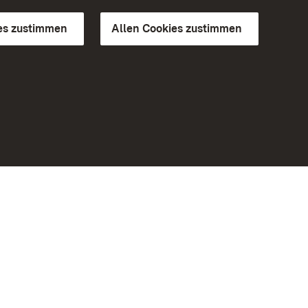
es zustimmen
Allen Cookies zustimmen
d Gärten
Weiteres
Portal
Monumente
Besuchen Sie uns auf Facebook
Besuchen Sie uns auf Instagram
Besuchen Sie uns auf Youtube
Lernen Sie unsere Apps kennen
iheit
Google Play Store
eiten)
App Store für iPhone