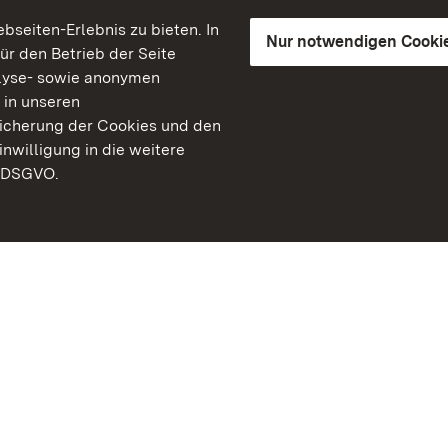
seiten-Erlebnis zu bieten. In
Nur notwendigen Cooki
für den Betrieb der Seite
lyse- sowie anonymen
 in unseren
peicherung der Cookies und den
inwilligung in die weitere
) DSGVO.
Staatliche Schlösser un
Baden-Württemberg
Kontakt
FAQ
Impressum
Datenschutz
Gebärdensprache
Leichte Sprache
Erklärung zur Barrierefre
BITV-konform (geprüfte S