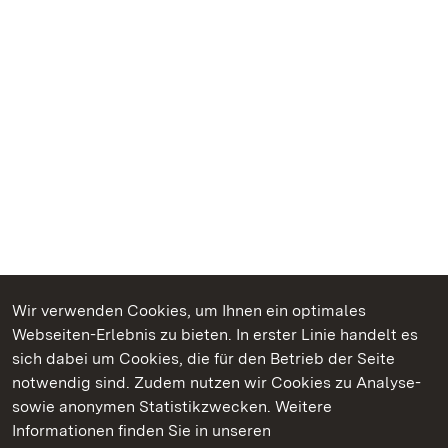
Wir verwenden Cookies, um Ihnen ein optimales
Webseiten-Erlebnis zu bieten. In erster Linie handelt es
Kommen. Staunen. Genießen.
sich dabei um Cookies, die für den Betrieb der Seite
notwendig sind. Zudem nutzen wir Cookies zu Analyse-
sowie anonymen Statistikzwecken. Weitere
Informationen finden Sie in unseren