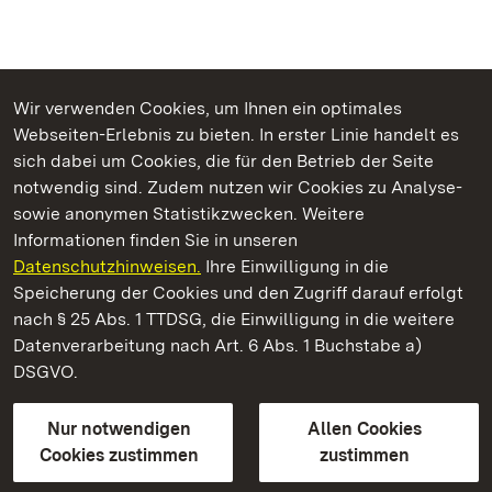
Wir verwenden Cookies, um Ihnen ein optimales
Webseiten-Erlebnis zu bieten. In erster Linie handelt es
Kommen. Staunen. Genießen.
sich dabei um Cookies, die für den Betrieb der Seite
notwendig sind. Zudem nutzen wir Cookies zu Analyse-
sowie anonymen Statistikzwecken. Weitere
Informationen finden Sie in unseren
Datenschutzhinweisen.
Ihre Einwilligung in die
Staatliche Schlösser und Gärten Baden‑Württemberg
Speicherung der Cookies und den Zugriff darauf erfolgt
nach § 25 Abs. 1 TTDSG, die Einwilligung in die weitere
Staatliche Schlösser und Gärten Baden-Württemberg
Datenverarbeitung nach Art. 6 Abs. 1 Buchstabe a)
DSGVO.
Kontakt
FAQ
Impressum
Datenschutz
Gebärdensprache
Leichte Sprache
Erklärung zur Barrierefreiheit
Nur notwendigen
Allen Cookies
BITV-konform (geprüfte Seiten)
Cookies zustimmen
zustimmen