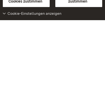
BITV-konform (geprüfte Seiten)
Cookies zustimmen
zustimmen
Cookie-Einstellungen anzeigen
Weiteres
Portal
Monumente
Besuchen Sie uns auf
Facebook
Besuchen Sie uns auf
Instagram
Besuchen Sie uns auf
Youtube
Lernen Sie unsere Apps
kennen
Google Play Store
App Store für iPhone