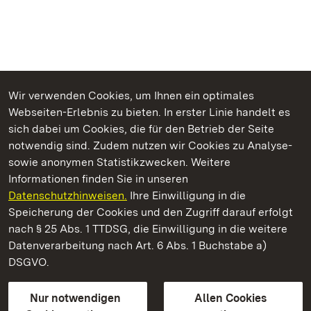
Wir verwenden Cookies, um Ihnen ein optimales
Webseiten-Erlebnis zu bieten. In erster Linie handelt es
Kommen. Staunen. Genießen.
sich dabei um Cookies, die für den Betrieb der Seite
notwendig sind. Zudem nutzen wir Cookies zu Analyse-
sowie anonymen Statistikzwecken. Weitere
Informationen finden Sie in unseren
Datenschutzhinweisen.
Ihre Einwilligung in die
Staatliche Schlösser und Gärten Baden‑Württemberg
Speicherung der Cookies und den Zugriff darauf erfolgt
nach § 25 Abs. 1 TTDSG, die Einwilligung in die weitere
Staatliche Schlösser und Gärten Baden-Württemberg
Datenverarbeitung nach Art. 6 Abs. 1 Buchstabe a)
DSGVO.
Kontakt
FAQ
Impressum
Datenschutz
Gebärdensprache
Leichte Sprache
Erklärung zur Barrierefreiheit
Nur notwendigen
Allen Cookies