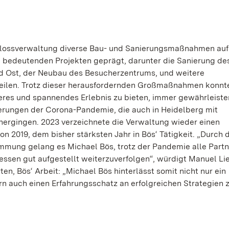
Schlossverwaltung diverse Bau- und Sanierungsmaßnahmen au
 bedeutenden Projekten geprägt, darunter die Sanierung de
 Ost, der Neubau des Besucherzentrums, und weitere
eilen. Trotz dieser herausfordernden Großmaßnahmen konnt
eres und spannendes Erlebnis zu bieten, immer gewährleisten
rderungen der Corona-Pandemie, die auch in Heidelberg mit
ergingen. 2023 verzeichnete die Verwaltung wieder einen
n 2019, dem bisher stärksten Jahr in Bös‘ Tätigkeit. „Durch 
immung gelang es Michael Bös, trotz der Pandemie alle Partn
ressen gut aufgestellt weiterzuverfolgen“, würdigt Manuel Lie
n, Bös‘ Arbeit: „Michael Bös hinterlässt somit nicht nur ein
rn auch einen Erfahrungsschatz an erfolgreichen Strategien 