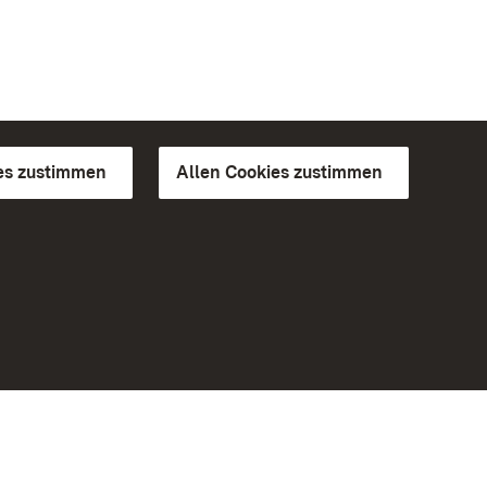
es zustimmen
Allen Cookies zustimmen
d Gärten
Weiteres
Portal
Monumente
Besuchen Sie uns auf Facebook
Besuchen Sie uns auf Instagram
Besuchen Sie uns auf Youtube