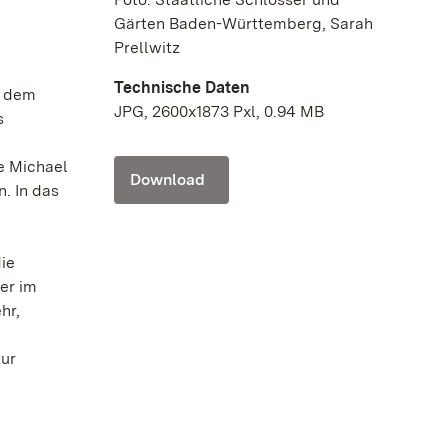
Gärten Baden-Württemberg, Sarah
Prellwitz
Technische Daten
f dem
JPG, 2600x1873 Pxl, 0.94 MB
s
e Michael
Download
. In das
die
er im
hr,
zur