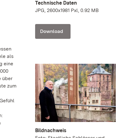
Technische Daten
JPG, 2600x1981 Pxl, 0.92 MB
Download
essen
le als
g eine
.000
e über
äste zum
Gefühl
h:
n
Bildnachweis
Foto: Staatliche Schlösser und