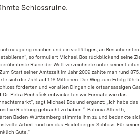
rühmte Schlossruine.
ch neugierig machen und ein vielfältiges, an Besucherinter
tablieren“, so formuliert Michael Bös rückblickend seine Zie
berühmteste Ruine der Welt verzeichnete unter seiner Leitun
um Start seiner Amtszeit im Jahr 2009 zählte man rund 875
rte sich die Zahl auf 1,16 Millionen. Der Weg zum Erfolg führt
Schloss förderten und vor allen Dingen die ortsansässigen G
 Dr. Petra Pechaček entwickelten wir Formate wie das
nachtsmarkt“, sagt Michael Bös und ergänzt: „Ich habe das 
positive Richtung gebracht zu haben.“ Patricia Alberth,
 Gärten Baden-Württemberg stimmte ihm zu und bedankte sic
nstvolle Arbeit rund um das Heidelberger Schloss. Für seine
nklich Gute.“