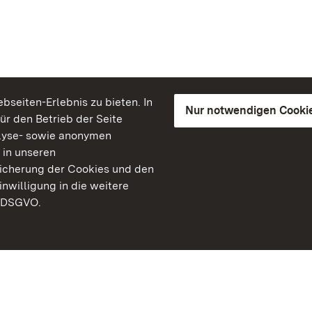
seiten-Erlebnis zu bieten. In
Nur notwendigen Cooki
für den Betrieb der Seite
lyse- sowie anonymen
 in unseren
peicherung der Cookies und den
inwilligung in die weitere
) DSGVO.
Staatliche Schlösser un
Baden-Württemberg
Kontakt
FAQ
Impressum
Datenschutz