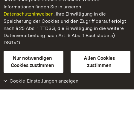
Informationen finden Sie in unseren
Datenschutzhinweisen.
Ihre Einwilligung in die
Staatliche Schlösser und Gärten Baden‑Württemberg
Speicherung der Cookies und den Zugriff darauf erfolgt
nach § 25 Abs. 1 TTDSG, die Einwilligung in die weitere
Staatliche Schlösser und Gärten Baden-Württemberg
Datenverarbeitung nach Art. 6 Abs. 1 Buchstabe a)
DSGVO.
Kontakt
FAQ
Impressum
Datenschutz
Gebärdensprache
Leichte Sprache
Erklärung zur Barrierefreiheit
Nur notwendigen
Allen Cookies
BITV-konform (geprüfte Seiten)
Cookies zustimmen
zustimmen
Cookie-Einstellungen anzeigen
Weiteres
Portal
Monumente
Besuchen Sie uns auf
Facebook
Besuchen Sie uns auf
Instagram
Besuchen Sie uns auf
Youtube