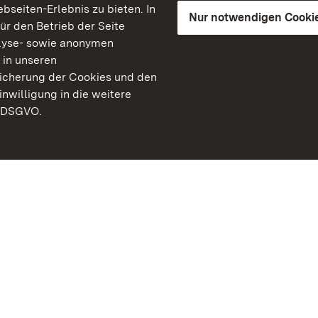
seiten-Erlebnis zu bieten. In
Nur notwendigen Cooki
für den Betrieb der Seite
lyse- sowie anonymen
 in unseren
peicherung der Cookies und den
inwilligung in die weitere
) DSGVO.
Staatliche Schlösser un
Baden-Württemberg
Kontakt
FAQ
Impressum
Datenschutz
Gebärdensprache
Leichte Sprache
Erklärung zur Barrierefre
BITV-konform (geprüfte S