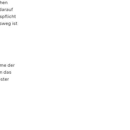
chen
darauf
spflicht
sweg ist
ume der
in das
ster