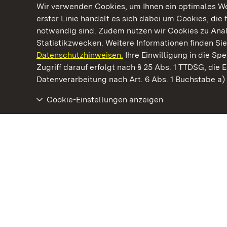
Wir verwenden Cookies, um Ihnen ein optimales Web
erster Linie handelt es sich dabei um Cookies, die 
notwendig sind. Zudem nutzen wir Cookies zu Ana
Statistikzwecken. Weitere Informationen finden Sie
Datenschutzhinweisen.
Ihre Einwilligung in die S
Kommen. Staunen. Genießen.
Zugriff darauf erfolgt nach § 25 Abs. 1 TTDSG, die E
Datenverarbeitung nach Art. 6 Abs. 1 Buchstabe a
Cookie-Einstellungen anzeigen
Staatliche Schlösser und Gärten Baden‑Württemberg