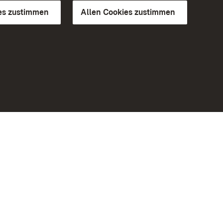
es zustimmen
Allen Cookies zustimmen
d Gärten
Weiteres
Portal
Monumente
Besuchen Sie uns auf Facebook
Besuchen Sie uns auf Instagram
Besuchen Sie uns auf Youtube
Lernen Sie unsere Apps kennen
iheit
Google Play Store
eiten)
App Store für iPhone