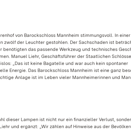
renhof von Barockschloss Mannheim stimmungsvoll. In einer
n zwölf der Leuchter gestohlen. Der Sachschaden ist beträc
Täter benötigten das passende Werkzeug und technisches Gesc
en. Manuel Liehr, Geschäftsführer der Staatlichen Schlöss
slos: „Das ist keine Bagatelle und war auch kein spontaner
inelle Energie. Das Barockschloss Mannheim ist eine ganz be
rächtige Anlage ist im Leben vieler Mannheimerinnen und Ma
l dieser Lampen ist nicht nur ein finanzieller Verlust, sonde
l Liehr und ergänzt: „Wir zählen auf Hinweise aus der Bevölke