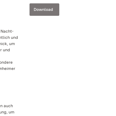
Download
 Nacht-
htlich und
hick, um
er und
sondere
nnheimer
rn auch
rung, um