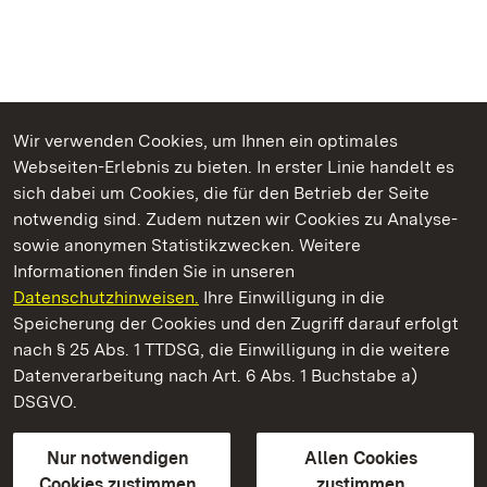
Wir verwenden Cookies, um Ihnen ein optimales
Webseiten-Erlebnis zu bieten. In erster Linie handelt es
Kommen. Staunen. Genießen.
sich dabei um Cookies, die für den Betrieb der Seite
notwendig sind. Zudem nutzen wir Cookies zu Analyse-
sowie anonymen Statistikzwecken. Weitere
Informationen finden Sie in unseren
Datenschutzhinweisen.
Ihre Einwilligung in die
Staatliche Schlösser und Gärten Baden‑Württemberg
Speicherung der Cookies und den Zugriff darauf erfolgt
nach § 25 Abs. 1 TTDSG, die Einwilligung in die weitere
Staatliche Schlösser und Gärten Baden-Württemberg
Datenverarbeitung nach Art. 6 Abs. 1 Buchstabe a)
DSGVO.
Kontakt
FAQ
Impressum
Datenschutz
Gebärdensprache
Leichte Sprache
Erklärung zur Barrierefreiheit
Nur notwendigen
Allen Cookies
BITV-konform (geprüfte Seiten)
Cookies zustimmen
zustimmen