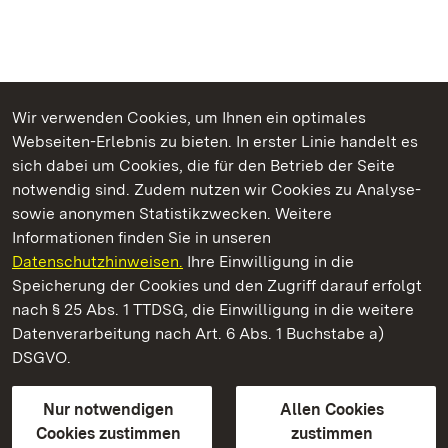
Wir verwenden Cookies, um Ihnen ein optimales
Webseiten-Erlebnis zu bieten. In erster Linie handelt es
Kommen. Staunen. Genießen.
sich dabei um Cookies, die für den Betrieb der Seite
notwendig sind. Zudem nutzen wir Cookies zu Analyse-
sowie anonymen Statistikzwecken. Weitere
Informationen finden Sie in unseren
Datenschutzhinweisen.
Ihre Einwilligung in die
Staatliche Schlösser und Gärten Baden‑Württemberg
Speicherung der Cookies und den Zugriff darauf erfolgt
nach § 25 Abs. 1 TTDSG, die Einwilligung in die weitere
Staatliche Schlösser und Gärten Baden-Württemberg
Datenverarbeitung nach Art. 6 Abs. 1 Buchstabe a)
DSGVO.
Kontakt
FAQ
Impressum
Datenschutz
Gebärdensprache
Leichte Sprache
Erklärung zur Barrierefreiheit
Nur notwendigen
Allen Cookies
BITV-konform (geprüfte Seiten)
Cookies zustimmen
zustimmen