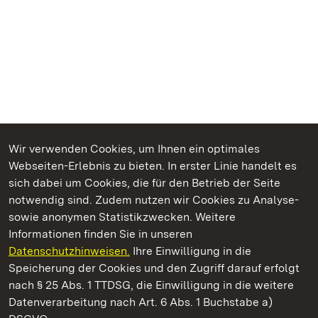
Wir verwenden Cookies, um Ihnen ein optimales
Webseiten-Erlebnis zu bieten. In erster Linie handelt es
Kommen. Staunen. Genießen.
sich dabei um Cookies, die für den Betrieb der Seite
notwendig sind. Zudem nutzen wir Cookies zu Analyse-
sowie anonymen Statistikzwecken. Weitere
Informationen finden Sie in unseren
Datenschutzhinweisen.
Ihre Einwilligung in die
Staatliche Schlösser und Gärten Baden‑Württemberg
Speicherung der Cookies und den Zugriff darauf erfolgt
nach § 25 Abs. 1 TTDSG, die Einwilligung in die weitere
Staatliche Schlösser und Gärten Baden-Württemberg
Datenverarbeitung nach Art. 6 Abs. 1 Buchstabe a)