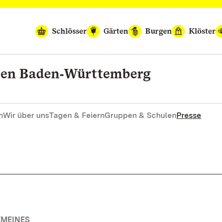
Schlösser
Gärten
Burgen
Klöster
rten Baden‑Württemberg
n
Wir über uns
Tagen & Feiern
Gruppen & Schulen
Presse
EMEINES