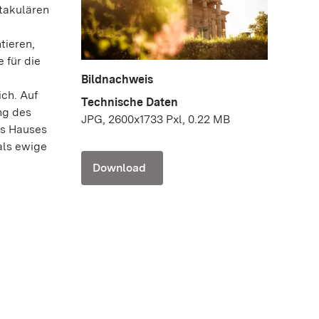
ktakulären
tieren,
 für die
Bildnachweis
ch. Auf
Technische Daten
ng des
JPG, 2600x1733 Pxl, 0.22 MB
es Hauses
als ewige
Download