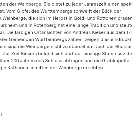
en der Weinberge. Sie bietet zu jeder Jahreszeit einen spe
bst: Vom Gipfel des Württembergs schweift der Blick der
Weinberge, die sich im Herbst in Gold- und Rottönen präsen
ürkheim und in Rotenberg hat eine lange Tradition und stellte
r. Die farbigen Ortansichten von Andreas Kieser aus dem 17.
ieler Gemeinden Württembergs zählen, zeigen dies eindrückli
im sind die Weinberge nicht zu übersehen. Doch der Blickfa
. Zur Zeit Kiesers befand sich dort der einstige Stammsitz d
r über 200 Jahren das Schloss abtragen und die Grabkapelle 
gin Katharina, inmitten der Weinberge errichten.
rt