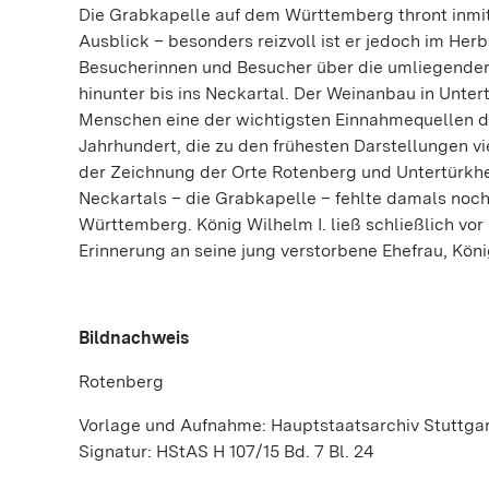
Die Grabkapelle auf dem Württemberg thront inmitt
Ausblick – besonders reizvoll ist er jedoch im Her
Besucherinnen und Besucher über die umliegenden 
hinunter bis ins Neckartal. Der Weinanbau in Untert
Menschen eine der wichtigsten Einnahmequellen da
Jahrhundert, die zu den frühesten Darstellungen v
der Zeichnung der Orte Rotenberg und Untertürkhe
Neckartals – die Grabkapelle – fehlte damals noch
Württemberg. König Wilhelm I. ließ schließlich vo
Erinnerung an seine jung verstorbene Ehefrau, Köni
Bildnachweis
Rotenberg
Vorlage und Aufnahme: Hauptstaatsarchiv Stuttga
Signatur: HStAS H 107/15 Bd. 7 Bl. 24