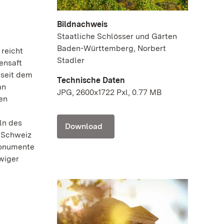
Bildnachweis
Staatliche Schlösser und Gärten
Baden-Württemberg, Norbert
reicht
Stadler
ensaft
 seit dem
Technische Daten
an
JPG, 2600x1722 Pxl, 0.77 MB
en
ln des
Download
 Schweiz
Monumente
wiger