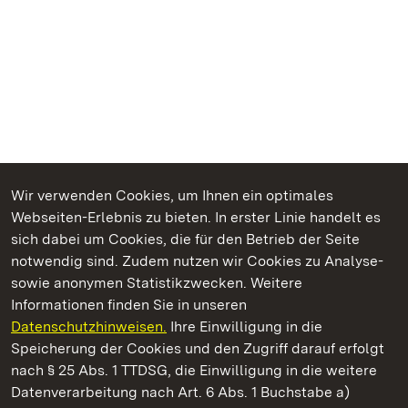
Wir verwenden Cookies, um Ihnen ein optimales
Webseiten-Erlebnis zu bieten. In erster Linie handelt es
Kommen. Staunen. Genießen.
sich dabei um Cookies, die für den Betrieb der Seite
notwendig sind. Zudem nutzen wir Cookies zu Analyse-
sowie anonymen Statistikzwecken. Weitere
Informationen finden Sie in unseren
Datenschutzhinweisen.
Ihre Einwilligung in die
Staatliche Schlösser und Gärten Baden‑Württemberg
Speicherung der Cookies und den Zugriff darauf erfolgt
nach § 25 Abs. 1 TTDSG, die Einwilligung in die weitere
Staatliche Schlösser und Gärten Baden-Württemberg
Datenverarbeitung nach Art. 6 Abs. 1 Buchstabe a)