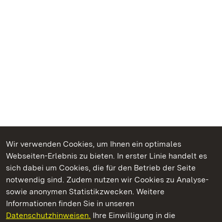
Wir verwenden Cookies, um Ihnen ein optimales
Webseiten-Erlebnis zu bieten. In erster Linie handelt es
Kommen. Staunen. Genießen.
sich dabei um Cookies, die für den Betrieb der Seite
notwendig sind. Zudem nutzen wir Cookies zu Analyse-
sowie anonymen Statistikzwecken. Weitere
Informationen finden Sie in unseren
Datenschutzhinweisen.
Ihre Einwilligung in die
Staatliche Schlösser und Gärten Baden‑Württemberg