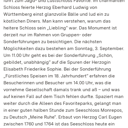
führt zum Jagd- und Lustschloss Favorite. Im charmanten
Schloss feierte Herzog Eberhard Ludwig von
Württemberg einst glanzvolle Bälle und lud ein zu
köstlichen Diners. Man kann verstehen, warum das
heitere Schloss sein „Liebling“ war. Das Monument ist
derzeit nur im Rahmen von Gruppen- oder
Sonderführungen zu besichtigen. Die nächsten
Möglichkeiten dazu bestehen am Sonntag, 3. September.
Um 11.00 Uhr geht es bei der Sonderführung „Schön,
gebildet, unabhängig“ auf die Spuren der Herzogin
Elisabeth Friederike Sophie. Bei der Sonderführung
„Fürstliches Speisen im 18. Jahrhundert“ erfahren die
Besucherinnen und Besucher um 14.00 Uhr, was die
vornehme Gesellschaft damals trank und aß – und was
auf keinen Fall auf dem Tisch fehlen durfte. Spaziert man
weiter durch die Alleen des Favoriteparks, gelangt man
in einer guten halben Stunde zum Seeschloss Monrepos,
zu Deutsch „Meine Ruhe“. Erbaut von Herzog Carl Eugen
zwischen 1760 und 1764 ist das Seeschloss heute ein