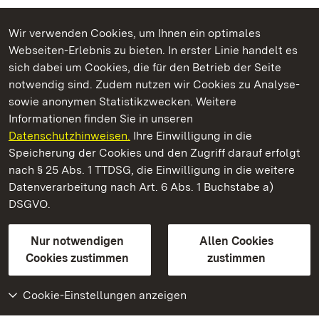
Wir verwenden Cookies, um Ihnen ein optimales
Webseiten-Erlebnis zu bieten. In erster Linie handelt es
Kommen. Staunen. Genießen.
sich dabei um Cookies, die für den Betrieb der Seite
notwendig sind. Zudem nutzen wir Cookies zu Analyse-
sowie anonymen Statistikzwecken. Weitere
Informationen finden Sie in unseren
Datenschutzhinweisen.
Ihre Einwilligung in die
Staatliche Schlösser und Gärten Baden‑Württemberg
Speicherung der Cookies und den Zugriff darauf erfolgt
nach § 25 Abs. 1 TTDSG, die Einwilligung in die weitere
Staatliche Schlösser und Gärten Baden-Württemberg
Datenverarbeitung nach Art. 6 Abs. 1 Buchstabe a)
DSGVO.
Kontakt
FAQ
Impressum
Datenschutz
Gebärdensprache
Leichte Sprache
Erklärung zur Barrierefreiheit
Nur notwendigen
Allen Cookies
BITV-konform (geprüfte Seiten)
Cookies zustimmen
zustimmen
Cookie-Einstellungen anzeigen
Weiteres