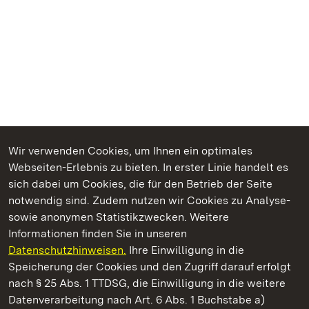
Wir verwenden Cookies, um Ihnen ein optimales
Webseiten-Erlebnis zu bieten. In erster Linie handelt es
Kommen. Staunen. Genießen.
sich dabei um Cookies, die für den Betrieb der Seite
notwendig sind. Zudem nutzen wir Cookies zu Analyse-
sowie anonymen Statistikzwecken. Weitere
Informationen finden Sie in unseren
Datenschutzhinweisen.
Ihre Einwilligung in die
Staatliche Schlösser und Gärten Baden‑Württemberg
Speicherung der Cookies und den Zugriff darauf erfolgt
nach § 25 Abs. 1 TTDSG, die Einwilligung in die weitere
Staatliche Schlösser und Gärten Baden-Württemberg
Datenverarbeitung nach Art. 6 Abs. 1 Buchstabe a)