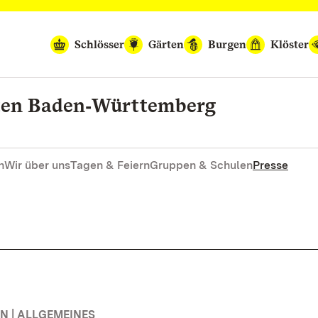
Schlösser
Gärten
Burgen
Klöster
rten Baden‑Württemberg
n
Wir über uns
Tagen & Feiern
Gruppen & Schulen
Presse
 | ALLGEMEINES