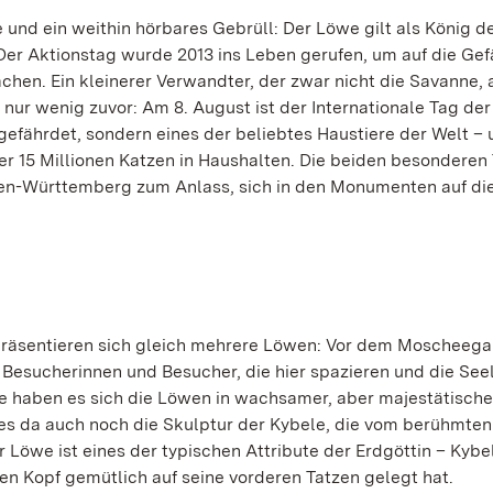
nd ein weithin hörbares Gebrüll: Der Löwe gilt als König de
 Der Aktionstag wurde 2013 ins Leben gerufen, um auf die Ge
en. Ein kleinerer Verwandter, der zwar nicht die Savanne, 
nur wenig zuvor: Am 8. August ist der Internationale Tag der
gefährdet, sondern eines der beliebtes Haustiere der Welt –
ber 15 Millionen Katzen in Haushalten. Die beiden besonderen
en-Württemberg zum Anlass, sich in den Monumenten auf di
räsentieren sich gleich mehrere Löwen: Vor dem Moscheegar
e Besucherinnen und Besucher, die hier spazieren und die See
e haben es sich die Löwen in wachsamer, aber majestätische
 es da auch noch die Skulptur der Kybele, die vom berühmten
 Löwe ist eines der typischen Attribute der Erdgöttin – Kybel
nen Kopf gemütlich auf seine vorderen Tatzen gelegt hat.