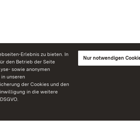
seiten-Erlebnis zu bieten. In
Nur notwendigen Cooki
für den Betrieb der Seite
lyse- sowie anonymen
 in unseren
peicherung der Cookies und den
inwilligung in die weitere
) DSGVO.
Staatliche Schlösser un
Baden-Württemberg
Kontakt
FAQ
Impressum