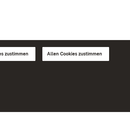
es zustimmen
Allen Cookies zustimmen
d Gärten
Weiteres
Portal
Monumente
Besuchen Sie uns auf Facebook