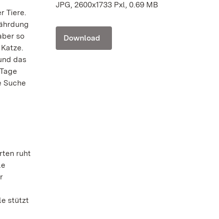
JPG, 2600x1733 Pxl, 0.69 MB
r Tiere.
fährdung
aber so
Download
 Katze.
 und das
 Tage
e Suche
ten ruht
le
r
e stützt