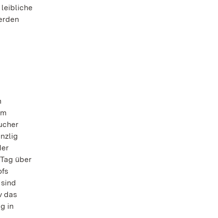
leibliche
werden
n
em
ucher
nzlig
der
 Tag über
ofs
 sind
v das
g in