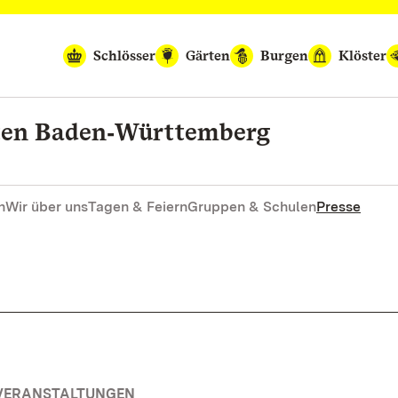
Schlösser
Gärten
Burgen
Klöster
rten Baden‑Württemberg
n
Wir über uns
Tagen & Feiern
Gruppen & Schulen
Presse
 VERANSTALTUNGEN