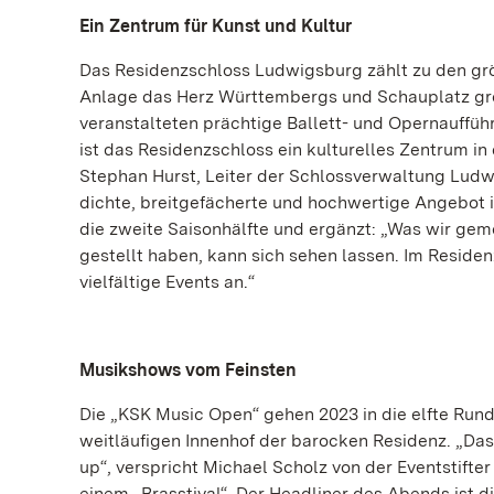
Ein Zentrum für Kunst und Kultur
Das Residenzschloss Ludwigsburg zählt zu den gr
Anlage das Herz Württembergs und Schauplatz gro
veranstalteten prächtige Ballett- und Opernauffüh
ist das Residenzschloss ein kulturelles Zentrum in
Stephan Hurst, Leiter der Schlossverwaltung Ludw
dichte, breitgefächerte und hochwertige Angebot 
die zweite Saisonhälfte und ergänzt: „Was wir gem
gestellt haben, kann sich sehen lassen. Im Resi
vielfältige Events an.“
Musikshows vom Feinsten
Die „KSK Music Open“ gehen 2023 in die elfte Rund
weitläufigen Innenhof der barocken Residenz. „Das 
up“, verspricht Michael Scholz von der Eventstifte
einem „Brasstival“. Der Headliner des Abends ist 