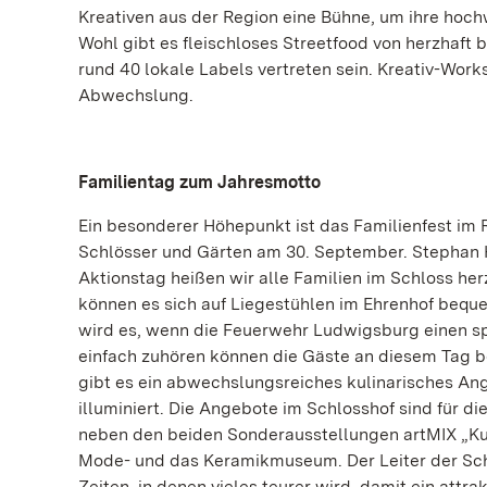
Kreativen aus der Region eine Bühne, um ihre hoc
Wohl gibt es fleischloses Streetfood von herzhaft 
rund 40 lokale Labels vertreten sein. Kreativ-Wor
Abwechslung.
Familientag zum Jahresmotto
Ein besonderer Höhepunkt ist das Familienfest im
Schlösser und Gärten am 30. September. Stephan 
Aktionstag heißen wir alle Familien im Schloss h
können es sich auf Liegestühlen im Ehrenhof beq
wird es, wenn die Feuerwehr Ludwigsburg einen sp
einfach zuhören können die Gäste an diesem Tag 
gibt es ein abwechslungsreiches kulinarisches An
illuminiert. Die Angebote im Schlosshof sind für d
neben den beiden Sonderausstellungen artMIX „Kun
Mode- und das Keramikmuseum. Der Leiter der Schl
Zeiten, in denen vieles teurer wird, damit ein att