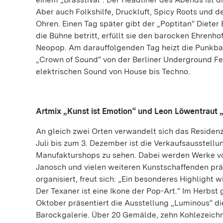
Aber auch Folkshilfe, Druckluft, Spicy Roots und 
Ohren. Einen Tag später gibt der „Poptitan“ Diete
die Bühne betritt, erfüllt sie den barocken Ehrenh
Neopop. Am darauffolgenden Tag heizt die Punkba
„Crown of Sound“ von der Berliner Underground F
elektrischen Sound von House bis Techno.
Artmix „Kunst ist Emotion“ und Leon Löwentraut 
An gleich zwei Orten verwandelt sich das Residenzs
Juli bis zum 3. Dezember ist die Verkaufsausstell
Manufakturshops zu sehen. Dabei werden Werke von
Janosch und vielen weiteren Kunstschaffenden prä
organisiert, freut sich: „Ein besonderes Highlight
Der Texaner ist eine Ikone der Pop-Art.“ Im Herbst
Oktober präsentiert die Ausstellung „Luminous“ d
Barockgalerie. Über 20 Gemälde, zehn Kohlezeichn