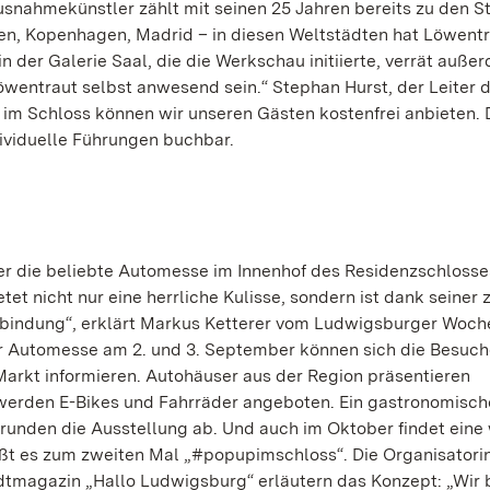
Ausnahmekünstler zählt mit seinen 25 Jahren bereits zu den S
n, Kopenhagen, Madrid – in diesen Weltstädten hat Löwent
in der Galerie Saal, die die Werkschau initiierte, verrät auße
wentraut selbst anwesend sein.“ Stephan Hurst, der Leiter 
 im Schloss können wir unseren Gästen kostenfrei anbieten.
ividuelle Führungen buchbar.
 die beliebte Automesse im Innenhof des Residenzschlosses
tet nicht nur eine herrliche Kulisse, sondern ist dank seiner 
Anbindung“, erklärt Markus Ketterer vom Ludwigsburger Woch
der Automesse am 2. und 3. September können sich die Besuc
rkt informieren. Autohäuser aus der Region präsentieren
 werden E-Bikes und Fahrräder angeboten. Ein gastronomisch
unden die Ausstellung ab. Und auch im Oktober findet eine 
eißt es zum zweiten Mal „#popupimschloss“. Die Organisatori
tmagazin „Hallo Ludwigsburg“ erläutern das Konzept: „Wir 