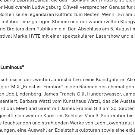
der Musikverein Ludwigsburg Oßweil versprechen Genuss für 
r Bohlen seine legendären Kulthits zum Besten. Wenn LEA am 
of mit ihrer einzigartigen Stimme und der wundervollen Klang
nd Broilers dem Publikum ein. Den Abschluss am 5. August 
estival Marke HYTE mit einer spektakulären Lasershow und e
„Luminous“
chloss in der zweiten Jahreshälfte in eine Kunstgalerie. Ab 
ung artMIX „Kunst ist Emotion“ in den Räumen des ehemaligen
 Udo Lindenberg, James Francis Gill, Hundertwasser, James
sentiert. Barbara Watzl vom Kunsthaus Watzl, das die Ausst
 wird das Meet and Greet mit James Francis Gill am 30. Septe
 gesellt sich weitere Kunst ins Schloss: Vom 9. September bis
ie leuchtenden und strahlenden Werke von Leon Löwentraut i
ungen, eine Auswahl an Edelstahlskulpturen sowie eine exk