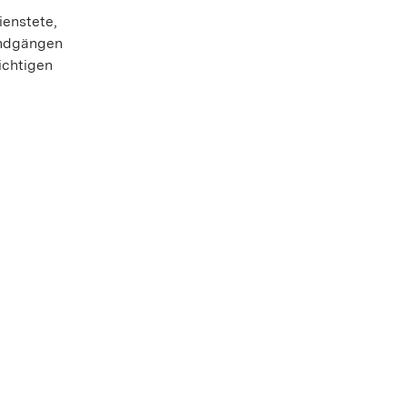
ienstete,
undgängen
ichtigen