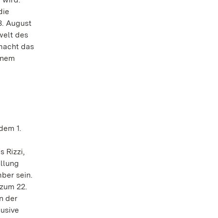
die
3. August
welt des
macht das
inem
dem 1.
 Rizzi,
ellung
mber sein.
 zum 22.
n der
lusive