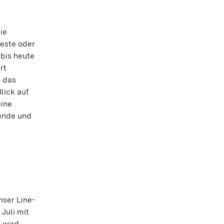
ie
este oder
 bis heute
rt
r das
lick auf
eine
ende und
nser Line-
Juli mit
 wird.