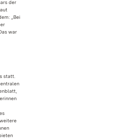
tars der
raut
rdem: „Bei
der
 Das war
 statt.
zentralen
enblatt,
herinnen
es
weitere
nnen
bieten