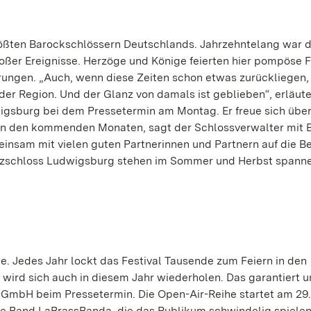
ößten Barockschlössern Deutschlands. Jahrzehntelang war d
ßer Ereignisse. Herzöge und Könige feierten hier pompöse F
rungen. „Auch, wenn diese Zeiten schon etwas zurückliegen,
 der Region. Und der Glanz von damals ist geblieben“, erläute
igsburg bei dem Pressetermin am Montag. Er freue sich übe
in den kommenden Monaten, sagt der Schlossverwalter mit B
einsam mit vielen guten Partnerinnen und Partnern auf die B
denzschloss Ludwigsburg stehen im Sommer und Herbst spann
e. Jedes Jahr lockt das Festival Tausende zum Feiern in den
wird sich auch in diesem Jahr wiederholen. Das garantiert u
r GmbH beim Pressetermin. Die Open-Air-Reihe startet am 29. 
die Band LaBrassBanda, die das Publikum schwindelig spielen