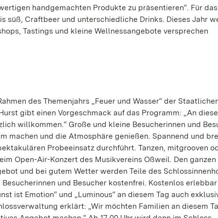
hwertigen handgemachten Produkte zu präsentieren“. Für das 
bis süß, Craftbeer und unterschiedliche Drinks. Dieses Jahr 
kshops, Tastings und kleine Wellnessangebote versprechen
 Rahmen des Themenjahrs „Feuer und Wasser“ der Staatliche
Hurst gibt einen Vorgeschmack auf das Programm: „An dies
erzlich willkommen.“ Große und kleine Besucherinnen und Bes
uem machen und die Atmosphäre genießen. Spannend und bre
ektakulären Probeeinsatz durchführt. Tanzen, mitgrooven o
beim Open-Air-Konzert des Musikvereins Oßweil. Den ganzen
gebot und bei gutem Wetter werden Teile des Schlossinnenh
ie Besucherinnen und Besucher kostenfrei. Kostenlos erlebbar
st ist Emotion“ und „Luminous“ an diesem Tag auch exklusi
ossverwaltung erklärt: „Wir möchten Familien an diesem Ta
raktives Angebot machen.“ Ab 17.00 Uhr wird dann im Schloss