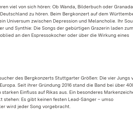
ahren viel von sich hören: Ob Wanda, Bilderbuch oder Granada
in Deutschland zu hören. Beim Bergkonzert auf dem Württemb
in ein Universum zwischen Depression und Melancholie. Ihr Sou
ier und Synthie: Die Songs der gebürtigen Grazerin laden zu
Loblied an den Espressokocher oder über die Wirkung eines
ucher des Bergkonzerts Stuttgarter Größen: Die vier Jungs 
Europa. Seit ihrer Gründung 2016 stand die Band bei über 40
 starken Einfluss auf Rikas aus. Ein besonderes Markenzeich
kt stehen: Es gibt keinen festen Lead-Sänger – umso
ler wird jeder Song vorgebracht.