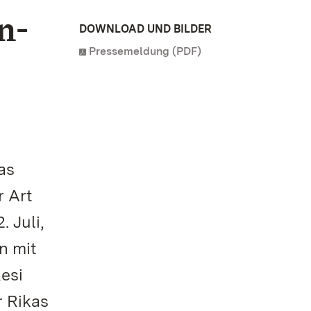
n-
DOWNLOAD UND BILDER
Pressemeldung (PDF)
as
r Art
 Juli,
n mit
esi
r Rikas