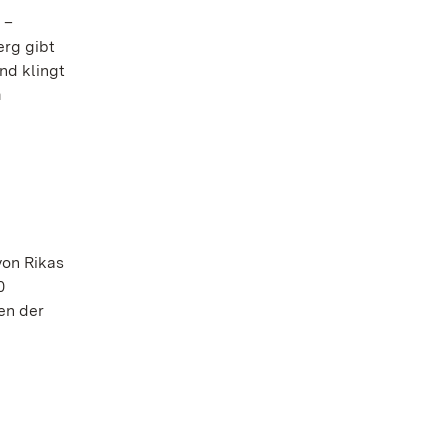
 –
erg gibt
nd klingt
m
von Rikas
0
en der