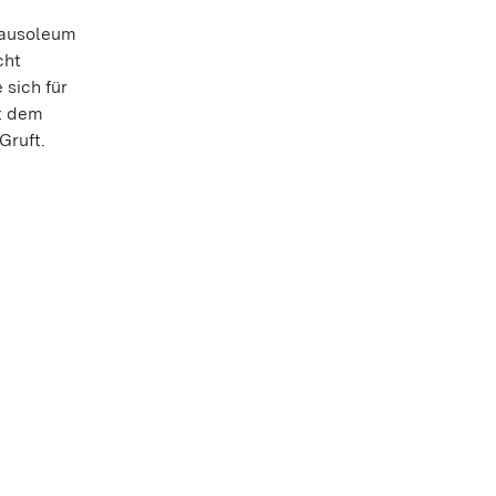
 Mausoleum
cht
 sich für
it dem
Gruft.