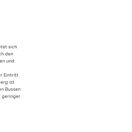
tet sich
ich den
ken und
 Eintritt
erg ist
den Bussen
t geringer