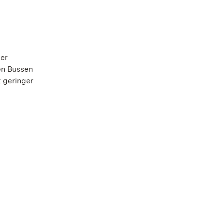
der
en Bussen
t geringer