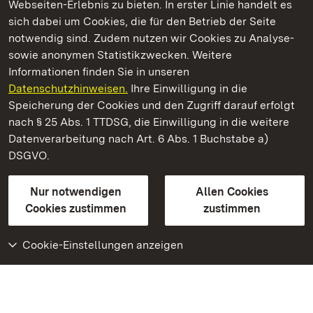
Webseiten-Erlebnis zu bieten. In erster Linie handelt es
Kommen. Staunen. Genießen.
sich dabei um Cookies, die für den Betrieb der Seite
notwendig sind. Zudem nutzen wir Cookies zu Analyse-
sowie anonymen Statistikzwecken. Weitere
Informationen finden Sie in unseren
Datenschutzhinweisen.
Ihre Einwilligung in die
Staatliche Schlösser und Gärten Baden‑Württemberg
Speicherung der Cookies und den Zugriff darauf erfolgt
nach § 25 Abs. 1 TTDSG, die Einwilligung in die weitere
Staatliche Schlösser und Gärten Baden-Württemberg
Datenverarbeitung nach Art. 6 Abs. 1 Buchstabe a)
DSGVO.
Kontakt
FAQ
Impressum
Datenschutz
Gebärdensprache
Leichte Sprache
Erklärung zur Barrierefreiheit
Nur notwendigen
Allen Cookies
BITV-konform (geprüfte Seiten)
Cookies zustimmen
zustimmen
Cookie-Einstellungen anzeigen
Weiteres
Portal
Monumente
Besuchen Sie uns auf
Facebook