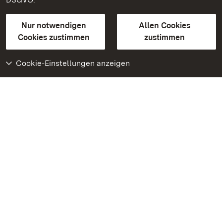
Gebärdensprache
Leichte Sprache
Erklärung zur Barrierefreiheit
Nur notwendigen
Allen Cookies
BITV-konform (geprüfte Seiten)
Cookies zustimmen
zustimmen
Cookie-Einstellungen anzeigen
Weiteres
Portal
Monumente
Besuchen Sie uns auf
Facebook
Besuchen Sie uns auf
Instagram
Besuchen Sie uns auf
Youtube
Lernen Sie unsere Apps
kennen
Google Play Store
App Store für iPhone