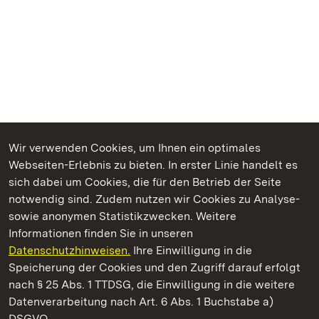
Wir verwenden Cookies, um Ihnen ein optimales
Webseiten-Erlebnis zu bieten. In erster Linie handelt es
Kommen. Staunen. Genießen.
sich dabei um Cookies, die für den Betrieb der Seite
notwendig sind. Zudem nutzen wir Cookies zu Analyse-
sowie anonymen Statistikzwecken. Weitere
Informationen finden Sie in unseren
Datenschutzhinweisen.
Ihre Einwilligung in die
Staatliche Schlösser und Gärten Baden‑Württemberg
Speicherung der Cookies und den Zugriff darauf erfolgt
nach § 25 Abs. 1 TTDSG, die Einwilligung in die weitere
Staatliche Schlösser und Gärten Baden-Württemberg
Datenverarbeitung nach Art. 6 Abs. 1 Buchstabe a)
DSGVO.
Kontakt
FAQ
Impressum
Datenschutz