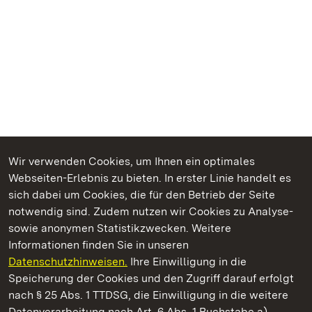
Wir verwenden Cookies, um Ihnen ein optimales
Webseiten-Erlebnis zu bieten. In erster Linie handelt es
Kommen. Staunen. Genießen.
sich dabei um Cookies, die für den Betrieb der Seite
notwendig sind. Zudem nutzen wir Cookies zu Analyse-
sowie anonymen Statistikzwecken. Weitere
Informationen finden Sie in unseren
Datenschutzhinweisen.
Ihre Einwilligung in die
Staatliche Schlösser und Gärten Baden‑Württemberg
Speicherung der Cookies und den Zugriff darauf erfolgt
nach § 25 Abs. 1 TTDSG, die Einwilligung in die weitere
Staatliche Schlösser und Gärten Baden-Württemberg
Datenverarbeitung nach Art. 6 Abs. 1 Buchstabe a)