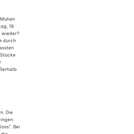
e Mühen
ag, 19.
n wieder?
e durch
assten
 Stücke
0
ußerhalb
m. Die
ingen:
oss“. Bei
 die