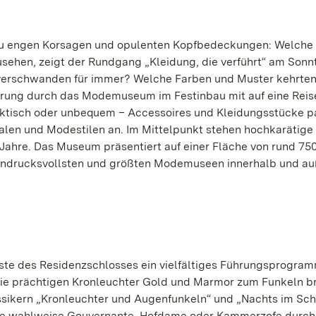
is zu engen Korsagen und opulenten Kopfbedeckungen: Welch
usehen, zeigt der Rundgang „Kleidung, die verführt“ am Sonnt
e verschwanden für immer? Welche Farben und Muster kehrte
hrung durch das Modemuseum im Festinbau mit auf eine Reis
raktisch oder unbequem – Accessoires und Kleidungsstücke p
alen und Modestilen an. Im Mittelpunkt stehen hochkarätige
Jahre. Das Museum präsentiert auf einer Fläche von rund 75
 eindrucksvollsten und größten Modemuseen innerhalb und a
te des Residenzschlosses ein vielfältiges Führungsprogram
ie prächtigen Kronleuchter Gold und Marmor zum Funkeln br
ssikern „Kronleuchter und Augenfunkeln“ und „Nachts im Schl
ste wahlweise Gouvernante, Hofdame oder Kammerzofe durch