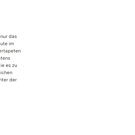
 nur das
eute im
ertapeten
stens
ie es zu
lichen
nter der