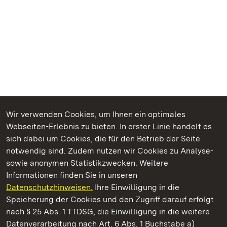
Wir verwenden Cookies, um Ihnen ein optimales
Webseiten-Erlebnis zu bieten. In erster Linie handelt es
Kommen. Staunen. Genießen.
sich dabei um Cookies, die für den Betrieb der Seite
notwendig sind. Zudem nutzen wir Cookies zu Analyse-
sowie anonymen Statistikzwecken. Weitere
Informationen finden Sie in unseren
Datenschutzhinweisen.
Ihre Einwilligung in die
Staatliche Schlösser und Gärten Baden‑Württemberg
Speicherung der Cookies und den Zugriff darauf erfolgt
nach § 25 Abs. 1 TTDSG, die Einwilligung in die weitere
Staatliche Schlösser und Gärten Baden-Württemberg
Datenverarbeitung nach Art. 6 Abs. 1 Buchstabe a)