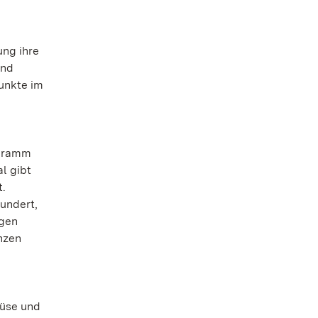
ung ihre
und
unkte im
ogramm
l gibt
t.
undert,
igen
nzen
müse und