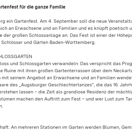
rtenfest für die ganze Familie
g ein Gartenfest. Am 4. September soll die neue Veranstalt
ich an Erwachsene und an Familien und es knüpft poetisch 
e der großen Schlossanlage an. Das Fest ist einer der Höhep
en Schlösser und Gärten Baden-Württemberg.
CHLOSSGARTEN
hloss und Schlossgarten verwandeln: Das verspricht das Pr
ie Ruine mit ihren großen Gartenterrassen über dem Neckarta
ch mit seinem Angebot an Erwachsene und an Familien wende
aare des „Augsburger Geschlechtertanzes", die das 16. Jahrh
erstehen lassen – die Zeit als grandiose Residenz der mächt
kostümen machen den Auftritt zum Fest – und wer Lust zum Ta
n.
nhaft: An mehreren Stationen im Garten werden Blumen, Ge