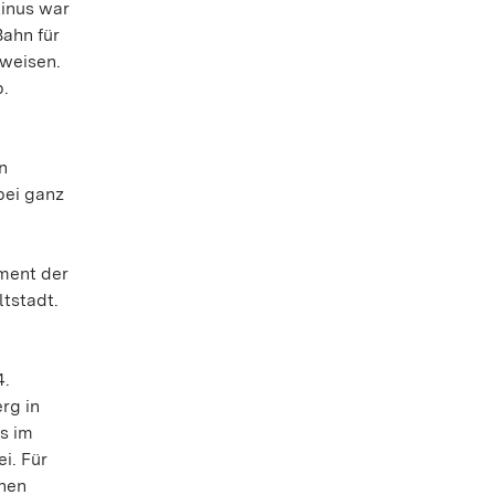
tinus war
Bahn für
uweisen.
b.
n
bei ganz
ment der
tstadt.
4.
rg in
s im
i. Für
chen