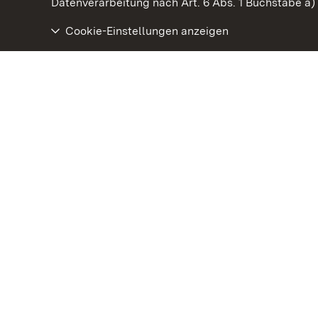
Datenverarbeitung nach Art. 6 Abs. 1 Buchstabe a
Cookie-Einstellungen anzeigen
Staatliche Schlösser und Gärten Baden‑Württemberg