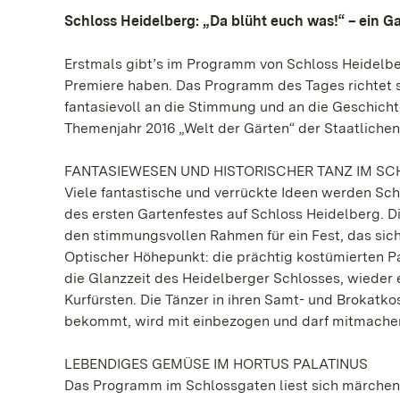
Schloss Heidelberg: „Da blüht euch was!“ – ein Ga
Erstmals gibt’s im Programm von Schloss Heidelber
Premiere haben. Das Programm des Tages richtet s
fantasievoll an die Stimmung und an die Geschicht
Themenjahr 2016 „Welt der Gärten“ der Staatlich
FANTASIEWESEN UND HISTORISCHER TANZ IM S
Viele fantastische und verrückte Ideen werden Sc
des ersten Gartenfestes auf Schloss Heidelberg. D
den stimmungsvollen Rahmen für ein Fest, das si
Optischer Höhepunkt: die prächtig kostümierten P
die Glanzzeit des Heidelberger Schlosses, wieder 
Kurfürsten. Die Tänzer in ihren Samt- und Brokat
bekommt, wird mit einbezogen und darf mitmache
LEBENDIGES GEMÜSE IM HORTUS PALATINUS
Das Programm im Schlossgaten liest sich märche