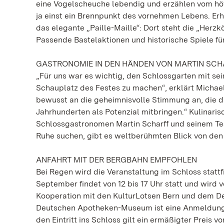
eine Vogelscheuche lebendig und erzählen vom hö
ja einst ein Brennpunkt des vornehmen Lebens. Erh
das elegante „Paille-Maille“: Dort steht die „Herzk
Passende Bastelaktionen und historische Spiele 
GASTRONOMIE IN DEN HÄNDEN VON MARTIN SCH
„Für uns war es wichtig, den Schlossgarten mit s
Schauplatz des Festes zu machen“, erklärt Michael
bewusst an die geheimnisvolle Stimmung an, die di
Jahrhunderten als Potenzial mitbringen.“ Kulinari
Schlossgastronomen Martin Scharff und seinem Te
Ruhe suchen, gibt es weltberühmten Blick von den 
ANFAHRT MIT DER BERGBAHN EMPFOHLEN
Bei Regen wird die Veranstaltung im Schloss statt
September findet von 12 bis 17 Uhr statt und wir
Kooperation mit den KulturLotsen Bern und dem D
Deutschen Apotheken-Museum ist eine Anmeldung am 
den Eintritt ins Schloss gilt ein ermäßigter Preis v