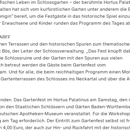
fischen Leben im Schlossgarten – der berühmte Hortus Pala
alten hat sich vom kurfürstlichen Garten unter anderem die 
önigin“ bereit, um die Festgäste in das historische Spiel einz
für Erwachsene und Kinder runden das Programm des Tages a
ARFF
einen Terrassen und den historischen Spuren zum thematische
 Bös, der Leiter der Schlossverwaltung. „Das Fest knüpft da
e Schlossruine und der Garten mit den Spuren aus vielen
sch betreut werden die Gäste beim Gartenfest vom
am. Und für alle, die beim reichhaltigen Programm einen Mo
Gartenterrassen des Schlosses ins Neckartal und über die Al
finden. Das Gartenfest im Hortus Palatinus am Samstag, den 
d von den Staatlichen Schlössern und Gärten Baden-Württembe
eutschen Apotheken-Museum veranstaltet. Für die Workshop
Tag erforderlich. Der Eintritt zum Gartenfest selbst ist fre
on 4,00 Euro, der auch zur Hin- und Rückfahrt mit der historis