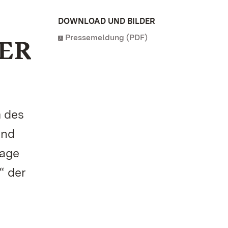
DOWNLOAD UND BILDER
Pressemeldung (PDF)
BER
m des
und
lage
“ der