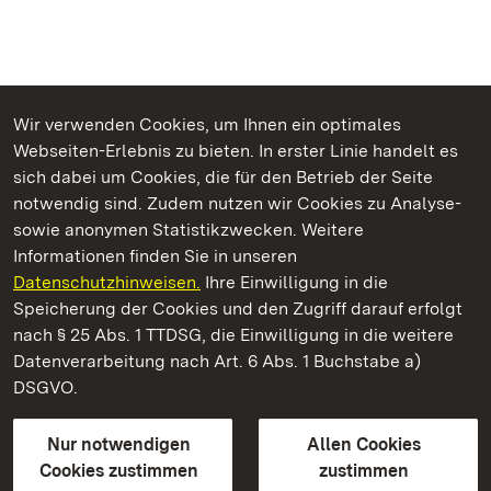
Wir verwenden Cookies, um Ihnen ein optimales
Webseiten-Erlebnis zu bieten. In erster Linie handelt es
Kommen. Staunen. Genießen.
sich dabei um Cookies, die für den Betrieb der Seite
notwendig sind. Zudem nutzen wir Cookies zu Analyse-
sowie anonymen Statistikzwecken. Weitere
Informationen finden Sie in unseren
Datenschutzhinweisen.
Ihre Einwilligung in die
Staatliche Schlösser und Gärten Baden‑Württemberg
Speicherung der Cookies und den Zugriff darauf erfolgt
nach § 25 Abs. 1 TTDSG, die Einwilligung in die weitere
Staatliche Schlösser und Gärten Baden-Württemberg
Datenverarbeitung nach Art. 6 Abs. 1 Buchstabe a)
DSGVO.
Kontakt
FAQ
Impressum
Datenschutz
Gebärdensprache
Leichte Sprache
Erklärung zur Barrierefreiheit
Nur notwendigen
Allen Cookies
BITV-konform (geprüfte Seiten)
Cookies zustimmen
zustimmen