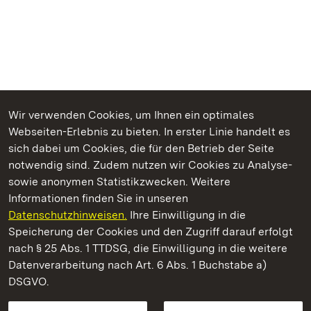
Wir verwenden Cookies, um Ihnen ein optimales
Webseiten-Erlebnis zu bieten. In erster Linie handelt es
Kommen. Staunen. Genießen.
sich dabei um Cookies, die für den Betrieb der Seite
notwendig sind. Zudem nutzen wir Cookies zu Analyse-
sowie anonymen Statistikzwecken. Weitere
Informationen finden Sie in unseren
Datenschutzhinweisen.
Ihre Einwilligung in die
Staatliche Schlösser und Gärten Baden‑Württemberg
Speicherung der Cookies und den Zugriff darauf erfolgt
nach § 25 Abs. 1 TTDSG, die Einwilligung in die weitere
Staatliche Schlösser und Gärten Baden-Württemberg
Datenverarbeitung nach Art. 6 Abs. 1 Buchstabe a)
DSGVO.
Kontakt
FAQ
Impressum
Datenschutz
Gebärdensprache
Leichte Sprache