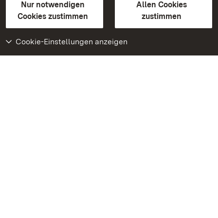
Erklärung zur Barrierefreiheit
Nur notwendigen
Allen Cookies
BITV-konform (geprüfte Seiten)
Cookies zustimmen
zustimmen
Cookie-Einstellungen anzeigen
Weiteres
Portal
Monumente
Besuchen Sie uns auf
Facebook
Besuchen Sie uns auf
Instagram
Besuchen Sie uns auf
Youtube
Lernen Sie unsere Apps
kennen
Google Play Store
App Store für iPhone