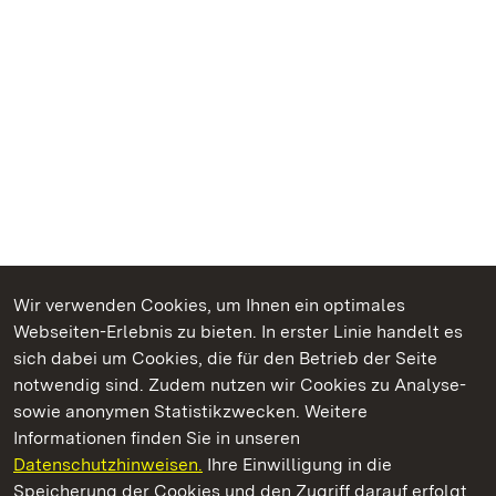
Wir verwenden Cookies, um Ihnen ein optimales
Webseiten-Erlebnis zu bieten. In erster Linie handelt es
Kommen. Staunen. Genießen.
sich dabei um Cookies, die für den Betrieb der Seite
notwendig sind. Zudem nutzen wir Cookies zu Analyse-
sowie anonymen Statistikzwecken. Weitere
Informationen finden Sie in unseren
Datenschutzhinweisen.
Ihre Einwilligung in die
Staatliche Schlösser und Gärten Baden‑Württemberg
Speicherung der Cookies und den Zugriff darauf erfolgt