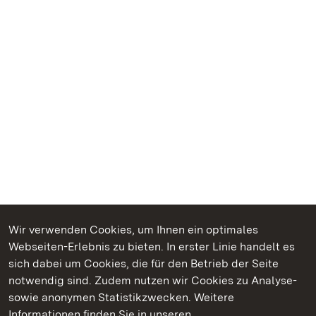
Wir verwenden Cookies, um Ihnen ein optimales
Webseiten-Erlebnis zu bieten. In erster Linie handelt es
Kommen. Staunen. Genießen.
sich dabei um Cookies, die für den Betrieb der Seite
notwendig sind. Zudem nutzen wir Cookies zu Analyse-
sowie anonymen Statistikzwecken. Weitere
Informationen finden Sie in unseren