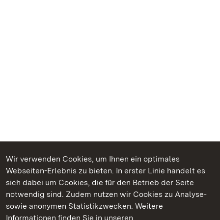
Wir verwenden Cookies, um Ihnen ein optimales
Webseiten-Erlebnis zu bieten. In erster Linie handelt es
Kommen. Staunen. Genießen.
sich dabei um Cookies, die für den Betrieb der Seite
notwendig sind. Zudem nutzen wir Cookies zu Analyse-
sowie anonymen Statistikzwecken. Weitere
Informationen finden Sie in unseren