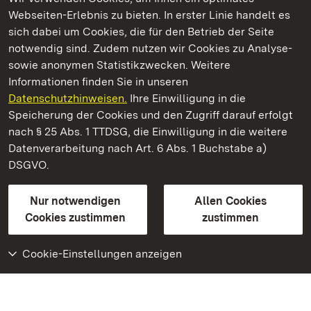
Webseiten-Erlebnis zu bieten. In erster Linie handelt es
Kommen. Staunen. Genießen.
sich dabei um Cookies, die für den Betrieb der Seite
notwendig sind. Zudem nutzen wir Cookies zu Analyse-
sowie anonymen Statistikzwecken. Weitere
Informationen finden Sie in unseren
Datenschutzhinweisen.
Ihre Einwilligung in die
Staatliche Schlösser und Gärten Baden‑Württemberg
Speicherung der Cookies und den Zugriff darauf erfolgt
nach § 25 Abs. 1 TTDSG, die Einwilligung in die weitere
Staatliche Schlösser und Gärten Baden-Württemberg
Datenverarbeitung nach Art. 6 Abs. 1 Buchstabe a)
DSGVO.
Kontakt
FAQ
Impressum
Datenschutz
Gebärdensprache
Leichte Sprache
Erklärung zur Barrierefreiheit
Nur notwendigen
Allen Cookies
BITV-konform (geprüfte Seiten)
Cookies zustimmen
zustimmen
Cookie-Einstellungen anzeigen
Weiteres
Portal
Monumente
Besuchen Sie uns auf