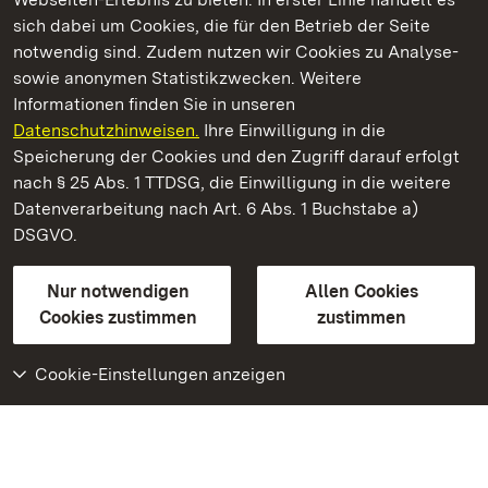
Kommen. Staunen. Genießen.
sich dabei um Cookies, die für den Betrieb der Seite
notwendig sind. Zudem nutzen wir Cookies zu Analyse-
sowie anonymen Statistikzwecken. Weitere
Informationen finden Sie in unseren
Datenschutzhinweisen.
Ihre Einwilligung in die
Staatliche Schlösser und Gärten Baden‑Württemberg
Speicherung der Cookies und den Zugriff darauf erfolgt
nach § 25 Abs. 1 TTDSG, die Einwilligung in die weitere
Staatliche Schlösser und Gärten Baden-Württemberg
Datenverarbeitung nach Art. 6 Abs. 1 Buchstabe a)
DSGVO.
Kontakt
FAQ
Impressum
Datenschutz
Gebärdensprache
Leichte Sprache
Erklärung zur Barrierefreiheit
Nur notwendigen
Allen Cookies
BITV-konform (geprüfte Seiten)
Cookies zustimmen
zustimmen
Cookie-Einstellungen anzeigen
Weiteres
Portal
Monumente
Besuchen Sie uns auf
Facebook