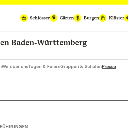
Schlösser
Gärten
Burgen
Klöster
rten Baden‑Württemberg
n
Wir über uns
Tagen & Feiern
Gruppen & Schulen
Presse
RFÜHRUNGEN