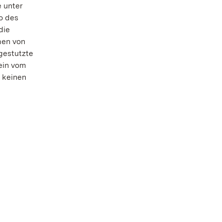
e unter
o des
die
men von
gestutzte
ein vom
 keinen