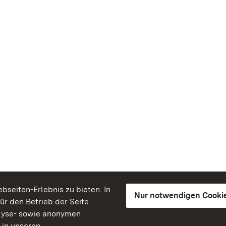
seiten-Erlebnis zu bieten. In
Nur notwendigen Cooki
für den Betrieb der Seite
lyse- sowie anonymen
 in unseren