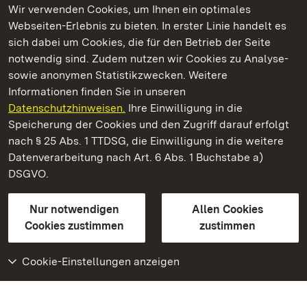
Wir verwenden Cookies, um Ihnen ein optimales
Webseiten-Erlebnis zu bieten. In erster Linie handelt es
Kommen. Staunen. Genießen.
sich dabei um Cookies, die für den Betrieb der Seite
notwendig sind. Zudem nutzen wir Cookies zu Analyse-
sowie anonymen Statistikzwecken. Weitere
Informationen finden Sie in unseren
Datenschutzhinweisen.
Ihre Einwilligung in die
Staatliche Schlösser und Gärten Baden‑Württemberg
Speicherung der Cookies und den Zugriff darauf erfolgt
nach § 25 Abs. 1 TTDSG, die Einwilligung in die weitere
Staatliche Schlösser und Gärten Baden-Württemberg
Datenverarbeitung nach Art. 6 Abs. 1 Buchstabe a)
DSGVO.
Kontakt
FAQ
Impressum
Datenschutz
Gebärdensprache
Leichte Sprache
Erklärung zur Barrierefreiheit
Nur notwendigen
Allen Cookies
BITV-konform (geprüfte Seiten)
Cookies zustimmen
zustimmen
Cookie-Einstellungen anzeigen
Weiteres
Portal
Monumente