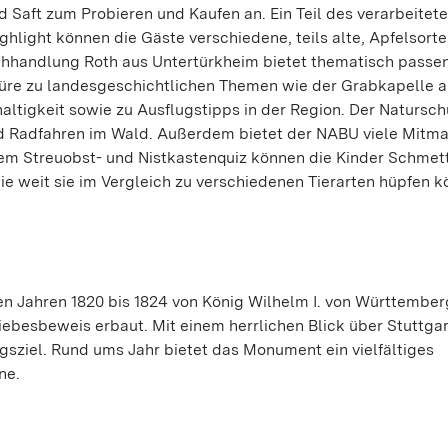
d Saft zum Probieren und Kaufen an. Ein Teil des verarbeitet
light können die Gäste verschiedene, teils alte, Apfelsort
chhandlung Roth aus Untertürkheim bietet thematisch passe
üre zu landesgeschichtlichen Themen wie der Grabkapelle 
tigkeit sowie zu Ausflugstipps in der Region. Der Natursc
nd Radfahren im Wald. Außerdem bietet der NABU viele Mitm
nem Streuobst- und Nistkastenquiz können die Kinder Schmet
e weit sie im Vergleich zu verschiedenen Tierarten hüpfen k
 Jahren 1820 bis 1824 von König Wilhelm I. von Württemberg
iebesbeweis erbaut. Mit einem herrlichen Blick über Stuttgar
gsziel. Rund ums Jahr bietet das Monument ein vielfältiges
ne.