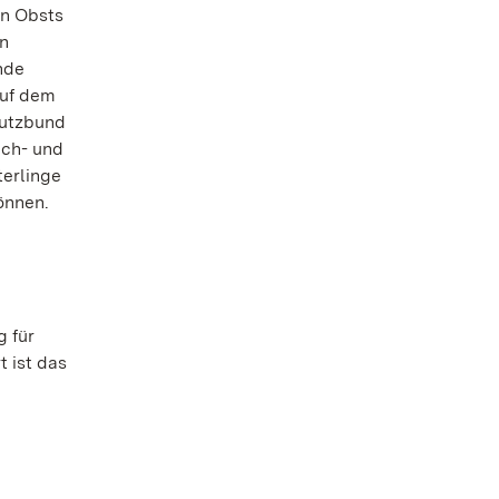
en Obsts
en
nde
auf dem
hutzbund
ach- und
terlinge
önnen.
 für
t ist das