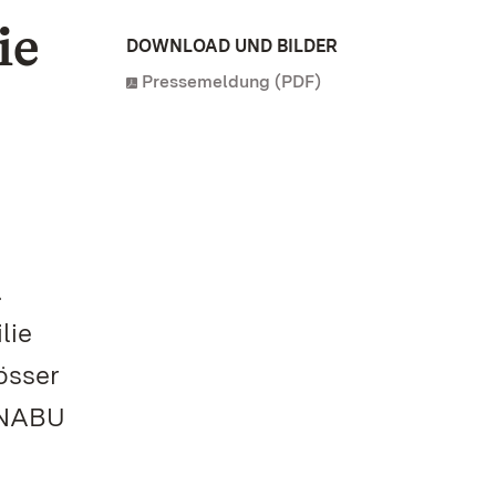
ie
DOWNLOAD UND BILDER
Pressemeldung (PDF)
.
lie
össer
r NABU