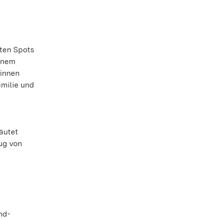
sten Spots
einem
rinnen
amilie und
äutet
ug von
nd-