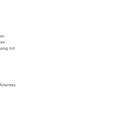
von
den
gang mit
fizientes