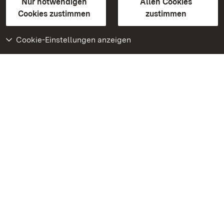
Erklärung zur Barrierefreiheit
Nur notwendigen
Allen Cookies
BITV-konform (geprüfte Seiten)
Cookies zustimmen
zustimmen
Cookie-Einstellungen anzeigen
Weiteres
Portal
Monumente
Besuchen Sie uns auf
Facebook
Besuchen Sie uns auf
Instagram
Besuchen Sie uns auf
Youtube
Lernen Sie unsere Apps
kennen
Google Play Store
App Store für iPhone