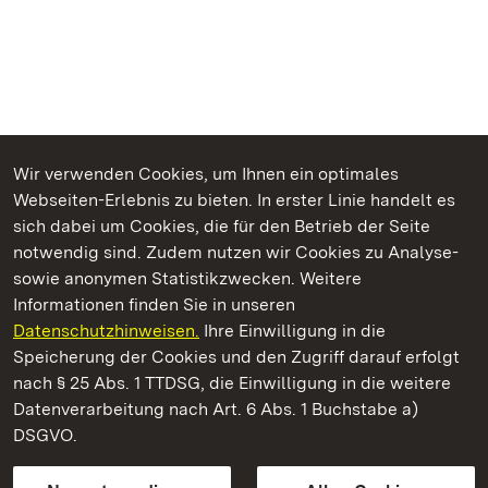
Wir verwenden Cookies, um Ihnen ein optimales
Webseiten-Erlebnis zu bieten. In erster Linie handelt es
Kommen. Staunen. Genießen.
sich dabei um Cookies, die für den Betrieb der Seite
notwendig sind. Zudem nutzen wir Cookies zu Analyse-
sowie anonymen Statistikzwecken. Weitere
Informationen finden Sie in unseren
Datenschutzhinweisen.
Ihre Einwilligung in die
Staatliche Schlösser und Gärten Baden‑Württemberg
Speicherung der Cookies und den Zugriff darauf erfolgt
nach § 25 Abs. 1 TTDSG, die Einwilligung in die weitere
Staatliche Schlösser und Gärten Baden-Württemberg
Datenverarbeitung nach Art. 6 Abs. 1 Buchstabe a)
DSGVO.
Kontakt
FAQ
Impressum
Datenschutz
Gebärdensprache
Leichte Sprache