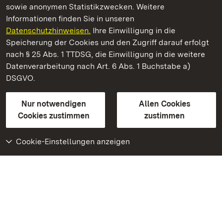
sowie anonymen Statistikzwecken. Weitere
Informationen finden Sie in unseren
Datenschutzhinweisen.
Ihre Einwilligung in die
Staatliche Schlösser und Gärten Baden‑Württemberg
Speicherung der Cookies und den Zugriff darauf erfolgt
nach § 25 Abs. 1 TTDSG, die Einwilligung in die weitere
Staatliche Schlösser und Gärten Baden-Württemberg
Datenverarbeitung nach Art. 6 Abs. 1 Buchstabe a)
DSGVO.
Kontakt
FAQ
Impressum
Datenschutz
Gebärdensprache
Leichte Sprache
Erklärung zur Barrierefreiheit
Nur notwendigen
Allen Cookies
BITV-konform (geprüfte Seiten)
Cookies zustimmen
zustimmen
Cookie-Einstellungen anzeigen
Weiteres
Portal
Monumente
Besuchen Sie uns auf
Facebook
Besuchen Sie uns auf
Instagram
Besuchen Sie uns auf