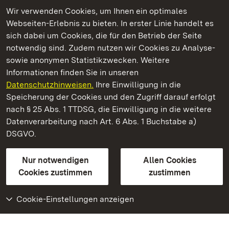
Wir verwenden Cookies, um Ihnen ein optimales
Webseiten-Erlebnis zu bieten. In erster Linie handelt es
Kommen. Staunen. Genießen.
sich dabei um Cookies, die für den Betrieb der Seite
notwendig sind. Zudem nutzen wir Cookies zu Analyse-
sowie anonymen Statistikzwecken. Weitere
Informationen finden Sie in unseren
Datenschutzhinweisen.
Ihre Einwilligung in die
Staatliche Schlösser und Gärten Baden‑Württemberg
Speicherung der Cookies und den Zugriff darauf erfolgt
nach § 25 Abs. 1 TTDSG, die Einwilligung in die weitere
Staatliche Schlösser und Gärten Baden-Württemberg
Datenverarbeitung nach Art. 6 Abs. 1 Buchstabe a)
DSGVO.
Kontakt
FAQ
Impressum
Datenschutz
Gebärdensprache
Leichte Sprache
Erklärung zur Barrierefreiheit
Nur notwendigen
Allen Cookies
BITV-konform (geprüfte Seiten)
Cookies zustimmen
zustimmen
Cookie-Einstellungen anzeigen
Weiteres
Portal
Monumente