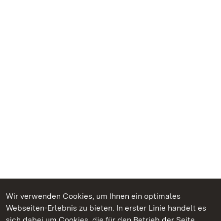
Wir verwenden Cookies, um Ihnen ein optimales
Webseiten-Erlebnis zu bieten. In erster Linie handelt es
Kommen. Staunen. Genießen.
sich dabei um Cookies, die für den Betrieb der Seite