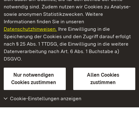
notwendig sind. Zudem nutzen wir Cookies zu Analyse-
sowie anonymen Statistikzwecken. Weitere
Informationen finden Sie in unseren
Datenschutzhinweisen.
Ihre Einwilligung in die
Staatliche Schlösser und Gärten Baden‑Württemberg
Speicherung der Cookies und den Zugriff darauf erfolgt
nach § 25 Abs. 1 TTDSG, die Einwilligung in die weitere
Staatliche Schlösser und Gärten Baden-Württemberg
Datenverarbeitung nach Art. 6 Abs. 1 Buchstabe a)
DSGVO.
Kontakt
FAQ
Impressum
Datenschutz
Gebärdensprache
Leichte Sprache
Erklärung zur Barrierefreiheit
Nur notwendigen
Allen Cookies
BITV-konform (geprüfte Seiten)
Cookies zustimmen
zustimmen
Cookie-Einstellungen anzeigen
Weiteres
Portal
Monumente
Besuchen Sie uns auf
Facebook
Besuchen Sie uns auf