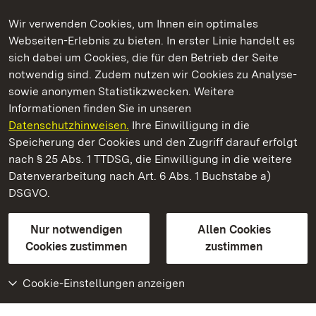
Wir verwenden Cookies, um Ihnen ein optimales
Webseiten-Erlebnis zu bieten. In erster Linie handelt es
Kommen. Staunen. Genießen.
sich dabei um Cookies, die für den Betrieb der Seite
notwendig sind. Zudem nutzen wir Cookies zu Analyse-
sowie anonymen Statistikzwecken. Weitere
Informationen finden Sie in unseren
Datenschutzhinweisen.
Ihre Einwilligung in die
Staatliche Schlösser und Gärten Baden‑Württemberg
Speicherung der Cookies und den Zugriff darauf erfolgt
nach § 25 Abs. 1 TTDSG, die Einwilligung in die weitere
Staatliche Schlösser und Gärten Baden-Württemberg
Datenverarbeitung nach Art. 6 Abs. 1 Buchstabe a)
DSGVO.
Kontakt
FAQ
Impressum
Datenschutz
Gebärdensprache
Leichte Sprache
Erklärung zur Barrierefreiheit
Nur notwendigen
Allen Cookies
BITV-konform (geprüfte Seiten)
Cookies zustimmen
zustimmen
Cookie-Einstellungen anzeigen
Weiteres
Portal
Monumente